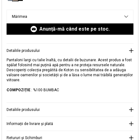
livrare aici.
Mărimea
Anunță-mă când este pe stoc.
Detaliile produsului
Adăugat în coș
Pantaloni largi cu talie înaltă, cu detalii de buzunare. Acest produs a fost
Magazinele noastre
spălat folosind mai puțină apă pentru a ne proteja resursele naturale.
Descoperiți colecția pregătită de Koton cu sensibilitatea de a adăuga
Pantaloni largi cu talie înaltă cu detaliu de
Puteți ajunge la magazinul KOTON pe care îl căutați
valoare oamenilor și societății și de a lăsa o lume mai trăibilă generațiilor
buzunar
viitoare.
selectând informațiile despre țară și oraș.
Alertă de stoc
COMPOZIȚIE
: %100 BUMBAC
Selecteaza țara
Când produsul revine în stoc, vă
vom trimite o notificare la adresa
129,99 RON
Detaliile produsului
dvs. de e-mail
.
Selectați Judet
Mergi la coș
Informații de livrare și plată
Închide
Retururi și Schimburi