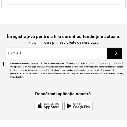
Continuă cumpărăturile
Căutare
Înregistrați-vă pentru a fi la curent cu tendințele actuale.
Fiți primii care primesc oferte de nerefuzat.
Prin abonarea la buletinul nostru informativ, sunteți de acord să primiți comunicări de marketing de la Koton și confirmați că
aveți peste 18 ani.Ne angajăm să vă protejăm confidențialitatea și vom folosi informațiile dvs. personale numai în scopul
trimiterii de buletine informative, promoții și actualizări despre produsele și serviciile noastre, să vă oferim conținut
personalizat, în conformitate cu Politica de confidențialitate. Vă puteți dezabona de la aceste comunicări în orice moment,
în mod gratuit.
Descărcați aplicația noastră.