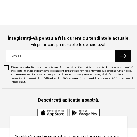
Înregistrați-vă pentru a fi la curent cu tendințele actuale.
Fiți primii care primesc oferte de nerefuzat.
Prin abonarea la buletinul nostru informativ, sunteți de acord să primiți comunicări de marketing de la Koton și confirmați că
aveți peste 18 ani.Ne angajăm să vă protejăm confidențialitatea și vom folosi informațiile dvs. personale numai în scopul
trimiterii de buletine informative, promoții și actualizări despre produsele și serviciile noastre, să vă oferim conținut
personalizat, în conformitate cu Politica de confidențialitate. Vă puteți dezabona de la aceste comunicări în orice moment,
în mod gratuit.
Descărcați aplicația noastră.