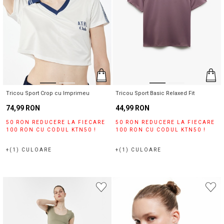
Tricou Sport Crop cu Imprimeu
Tricou Sport Basic Relaxed Fit
74,99 RON
44,99 RON
50 RON REDUCERE LA FIECARE
50 RON REDUCERE LA FIECARE
100 RON CU CODUL KTN50 !
100 RON CU CODUL KTN50 !
Magazinele noastre
+(1) CULOARE
+(1) CULOARE
Puteți ajunge la magazinul KOTON pe care îl căutați
selectând informațiile despre țară și oraș.
Alertă de stoc
Selecteaza țara
Când produsul revine în stoc, vă
vom trimite o notificare la adresa
dvs. de e-mail
.