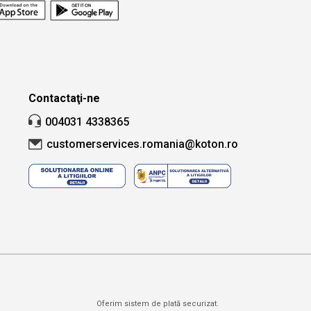
țară și oraș.
Căutare
Contactaţi-ne
004031 4338365
customerservices.romania@koton.ro
Oferim sistem de plată securizat.