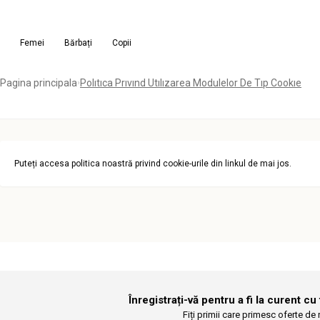
Femei
Bărbați
Copii
Pagina principala
Polıtıca Prıvınd Utılızarea Modulelor De Tıp Cookıe
Puteți accesa politica noastră privind cookie-urile din linkul de mai jos.
Înregistrați-vă pentru a fi la curent cu
Fiți primii care primesc oferte de