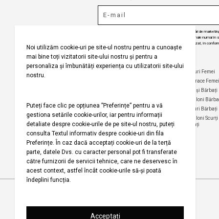
Puteți ajunge la 
Prin abonarea la buletinul nostru informativ, sunteți de acord să primiți comunicări de marketi
angajăm să vă protejăm confidențialitatea și vom folosi informațiile dvs. personale numai în scop
actualizări despre produsele și serviciile noastre, să vă oferim conținut personalizat, în conform
dezabona de la aceste comunicări în orice moment, în mod gratuit.
Selecteaza țara
Companie
Ajutor
Categorii Populare
Maiouri Femei
Rochii Femei
Despre noi
Întrebări frecvente
Hanorace Feme
Politica
Politica de Anulare și
Tricouri Femei
Cămași Bărbați
privind
Retur
Cămăși Femei
Pantaloni Bărba
utilizarea
Urmărirea comenzii
modulelor de
Pantaloni Femei
Tricouri Bărbați
fără înregistrare
tip cookie
Fuste Femei
Pantaloni Scurți
Politica de
Termeni și
Bărbați
confidențialitate
Pantaloni Scurți
condiții
Femei
pentru
Termeni şi condiții
campania
Harta site-ului
Bluze Femei
Regulament
Magazinele noastre
campanie
promoțională
Drepturi de autor 2001-2026 Koton.com