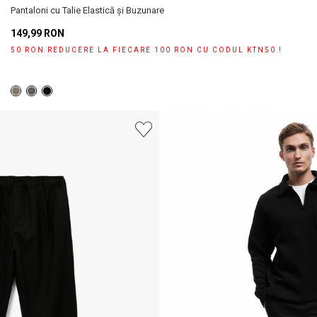
Alertă de stoc
Pantaloni cu Talie Elastică și Buzunare
149,99 RON
Când produsul revine în stoc, vă
Selectați Judet
vom trimite o notificare la adresa
50 RON REDUCERE LA FIECARE 100 RON CU CODUL KTN50 !
dvs. de e-mail
.
Închide