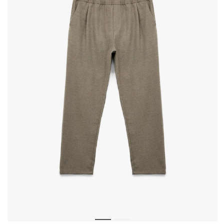
Magazinele noastre
magazinul KOTON pe care îl căutați selectând informațiile despre 