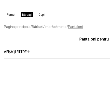
Femei
Bărbați
Copii
Pagina principala
/
Bărbați
/
Îmbrăcăminte
/
Pantaloni
Pantaloni pentru 
AFIȘAȚI FILTRE
Categorie
Pantaloni
(10)
Gen