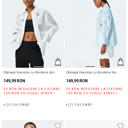
Cămașă Oversize cu Broderie din
Cămașă Oversize cu Broderie din
Bumbac
Bumbac
149,99 RON
149,99 RON
50 RON REDUCERE LA FIECARE
50 RON REDUCERE LA FIECARE
100 RON CU CODUL KTN50 !
100 RON CU CODUL KTN50 !
+(2) CULOARE
+(2) CULOARE
Magazinele noastre
Puteți ajunge la magazinul KOTON pe care îl căutați