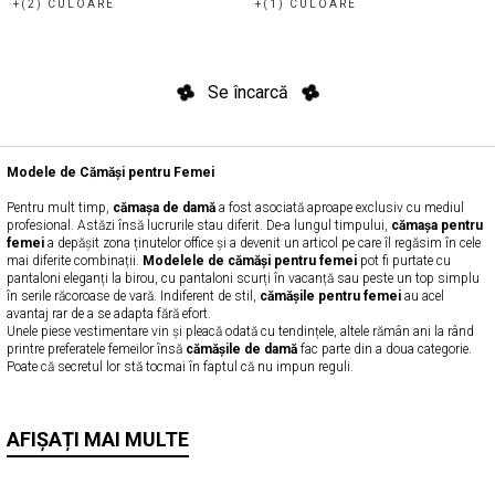
+(2) CULOARE
+(1) CULOARE
Se încarcă
Modele de Cămăși pentru Femei
Pentru mult timp,
cămașa de damă
a fost asociată aproape exclusiv cu mediul
profesional. Astăzi însă lucrurile stau diferit. De-a lungul timpului,
cămașa pentru
femei
a depășit zona ținutelor office și a devenit un articol pe care îl regăsim în cele
mai diferite combinații.
Modelele de cămăși pentru femei
pot fi purtate cu
pantaloni eleganți la birou, cu pantaloni scurți în vacanță sau peste un top simplu
în serile răcoroase de vară. Indiferent de stil,
cămășile pentru femei
au acel
avantaj rar de a se adapta fără efort.
Unele piese vestimentare vin și pleacă odată cu tendințele, altele rămân ani la rând
printre preferatele femeilor însă
cămășile de damă
fac parte din a doua categorie.
Poate că secretul lor stă tocmai în faptul că nu impun reguli.
Cămăși din Bumbac pentru Confort Zilnic
AFIȘAȚI MAI MULTE
În zilele călduroase, multe femei aleg
cămăși din bumbac
, modele fără mâneci sau
variante cu mânecă scurtă. Acestea permit pielii să respire și oferă libertate de
mișcare.