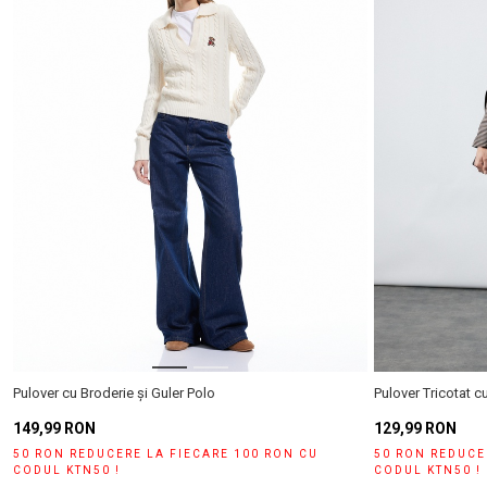
Selecteaza țara
Pulover cu Broderie și Guler Polo
Pulover Tricotat c
149,99 RON
129,99 RON
50 RON REDUCERE LA FIECARE 100 RON CU
50 RON REDUCE
CODUL KTN50 !
CODUL KTN50 !