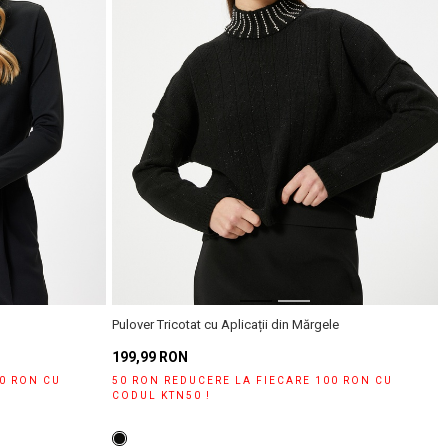
Pulover Tricotat cu Aplicații din Mărgele
199,99 RON
00 RON CU
50 RON REDUCERE LA FIECARE 100 RON CU
CODUL KTN50 !