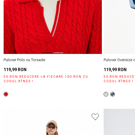
Pulover Polo cu Torsade
Pulover Oversize 
119,99 RON
119,99 RON
50 RON REDUCERE LA FIECARE 100 RON CU
50 RON REDUCE
CODUL KTN50 !
CODUL KTN50 !
Puteți ajunge la 