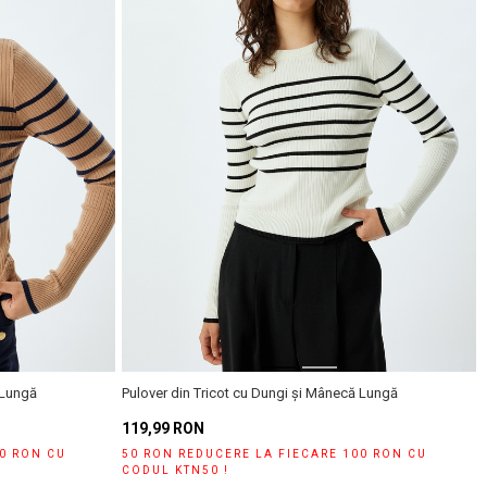
Căutare
 Lungă
Pulover din Tricot cu Dungi și Mânecă Lungă
119,99 RON
00 RON CU
50 RON REDUCERE LA FIECARE 100 RON CU
CODUL KTN50 !