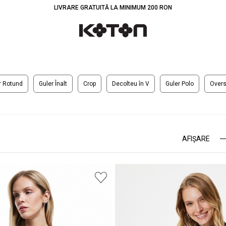
LIVRARE GRATUITĂ LA MINIMUM 200 RON
r Rotund
Guler Înalt
Crop
Decolteu în V
Guler Polo
Overs
AFIŞARE