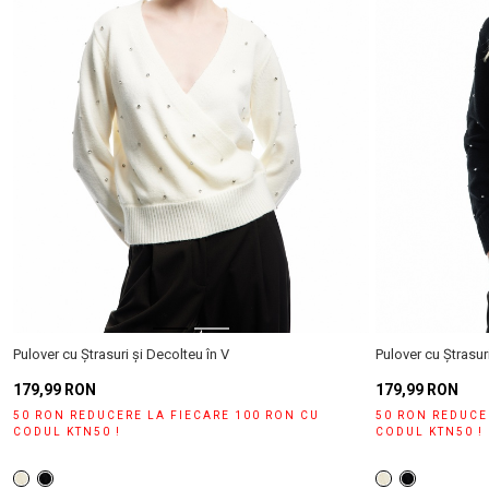
Categorie
Pulover
(46)
Gama
De
Prețuri
0 -
(1)
Gen
50
50 -
(10)
Femei
(46)
Mărime
100
Culoare
S
(23)
Siluetă
M
(38)
L
Boxy
(51)
(6)
Înălțime
Pulover cu Ștrasuri și Decolteu în V
Pulover cu Ștrasur
Xl
(15)
179,99 RON
179,99 RON
Tip
Xs
(10)
Mânecă
50 RON REDUCERE LA FIECARE 100 RON CU
50 RON REDUCE
Lungime
(40)
CODUL KTN50 !
CODUL KTN50 !
Normală
Tip
Guler
Lungime
(9)