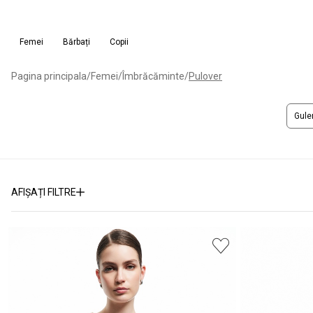
Femei
Bărbați
Copii
Pagina principala
/
Femei
/
Îmbrăcăminte
/
Pulover
Gule
AFIȘAȚI FILTRE