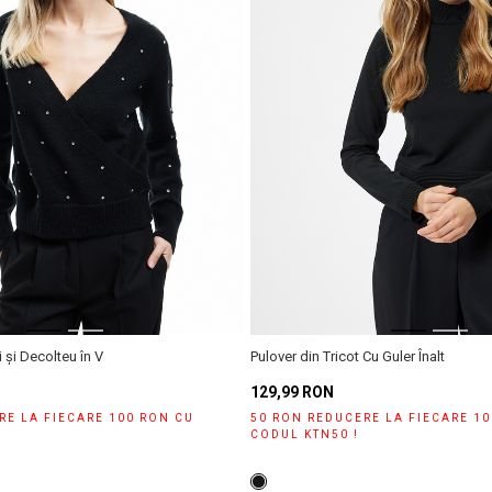
i și Decolteu în V
Pulover din Tricot Cu Guler Înalt
129,99 RON
RE LA FIECARE 100 RON CU
50 RON REDUCERE LA FIECARE 1
CODUL KTN50 !