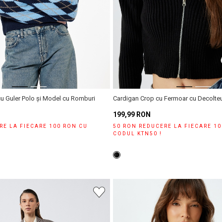
cu Guler Polo și Model cu Romburi
Cardigan Crop cu Fermoar cu Decolte
199,99 RON
RE LA FIECARE 100 RON CU
50 RON REDUCERE LA FIECARE 1
CODUL KTN50 !
Magazinele noastre
magazinul KOTON pe care îl căutați selectând informațiile despre 