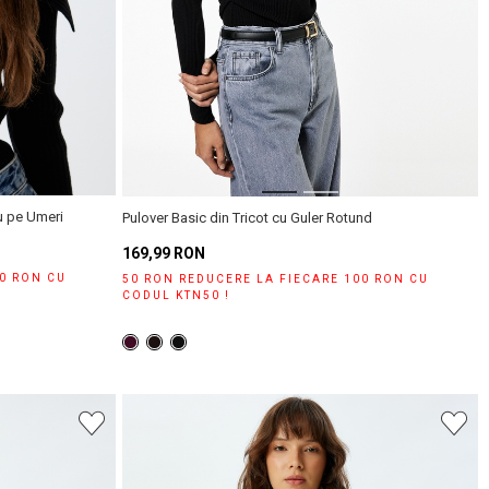
u pe Umeri
Pulover Basic din Tricot cu Guler Rotund
169,99 RON
00 RON CU
50 RON REDUCERE LA FIECARE 100 RON CU
CODUL KTN50 !
țară și oraș.