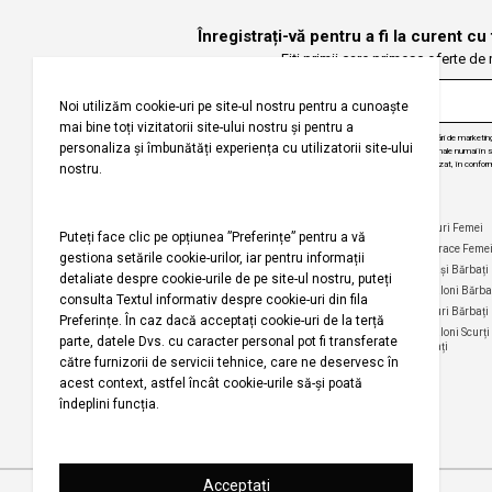
Înregistrați-vă pentru a fi la curent cu
Fiți primii care primesc oferte de
Puteți ajunge la 
Prin abonarea la buletinul nostru informativ, sunteți de acord să primiți comunicări de marketi
Selecteaza țara
angajăm să vă protejăm confidențialitatea și vom folosi informațiile dvs. personale numai în scop
actualizări despre produsele și serviciile noastre, să vă oferim conținut personalizat, în conform
dezabona de la aceste comunicări în orice moment, în mod gratuit.
Companie
Ajutor
Categorii Populare
Maiouri Femei
Rochii Femei
Despre noi
Întrebări frecvente
Hanorace Feme
Politica
Politica de Anulare și
Tricouri Femei
Cămași Bărbați
privind
Retur
Cămăși Femei
Pantaloni Bărba
utilizarea
Urmărirea comenzii
modulelor de
Pantaloni Femei
Tricouri Bărbați
fără înregistrare
tip cookie
Fuste Femei
Pantaloni Scurți
Politica de
Termeni și
Bărbați
confidențialitate
Pantaloni Scurți
condiții
Femei
pentru
Termeni şi condiții
campania
Harta site-ului
Bluze Femei
Regulament
Magazinele noastre
campanie
promoțională