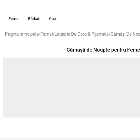
Femei
Bărbați
Copii
Pagina principala
/
Femei
/
Lenjerie De Corp & Pijamale
/
Cămăși De No
Cămașă de Noapte pentru Femei