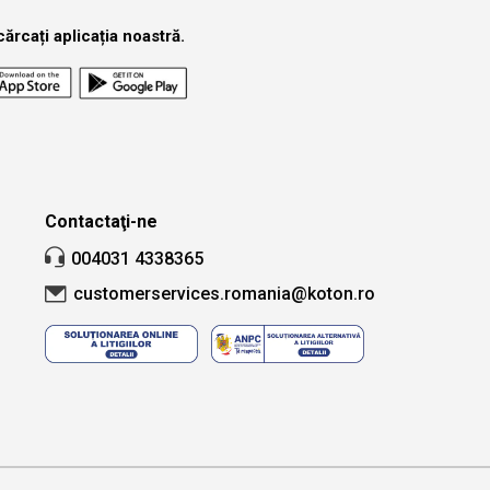
ărcați aplicația noastră.
țară și oraș.
Căutare
Contactaţi-ne
004031 4338365
customerservices.romania@koton.ro