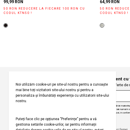
99,99 RON
64,99 RON
50 RON REDUCERE LA FIECARE 100 RON CU
50 RON REDUCE
CODUL KTN50 !
CODUL KTN50 !
Înregistrați-vă pentru a fi la curent cu
Fiți primii care primesc oferte de
Prin abonarea la buletinul nostru informativ, sunteți de acord să primiți comunicări de marketi
angajăm să vă protejăm confidențialitatea și vom folosi informațiile dvs. personale numai în scop
actualizări despre produsele și serviciile noastre, să vă oferim conținut personalizat, în conform
dezabona de la aceste comunicări în orice moment, în mod gratuit.
Companie
Ajutor
Categorii Populare
Maiouri Femei