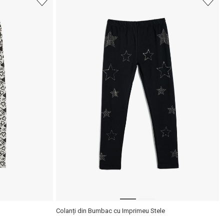
țară și oraș.
Căutare
Colanți din Bumbac cu Imprimeu Stele