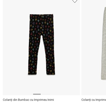
Medie
Fit
Puteți ajunge la 
Selecteaza țara
Colanți din Bumbac cu Imprimeu Inimi
Colanți cu Imprim