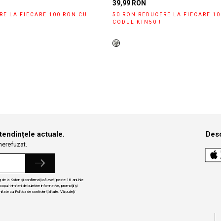
39,99 RON
RE LA FIECARE 100 RON CU
50 RON REDUCERE LA FIECARE 1
CODUL KTN50 !
 tendințele actuale.
Desc
 nerefuzat.
ng de la Koton și confirmați că aveți peste 18 ani.Ne
ul trimiterii de buletine informative, promoții și
itate cu Politica de confidențialitate. Vă puteți