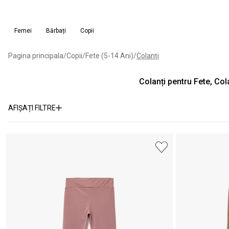
Femei
Bărbați
Copii
Pagina principala
/
Copii
/
Fete (5-14 Ani)
/
Colanți
Colanți pentru Fete, Col
AFIȘAȚI FILTRE
Categorie
Colanți
(8)
Gama