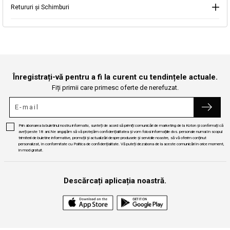
Retururi și Schimburi
Continuă cumpărăturile
Căutare
Înregistrați-vă pentru a fi la curent cu tendințele actuale.
Fiți primii care primesc oferte de nerefuzat.
Prin abonarea la buletinul nostru informativ, sunteți de acord să primiți comunicări de marketing de la Koton și confirmați că
aveți peste 18 ani.Ne angajăm să vă protejăm confidențialitatea și vom folosi informațiile dvs. personale numai în scopul
trimiterii de buletine informative, promoții și actualizări despre produsele și serviciile noastre, să vă oferim conținut
personalizat, în conformitate cu Politica de confidențialitate. Vă puteți dezabona de la aceste comunicări în orice moment,
în mod gratuit.
Descărcați aplicația noastră.