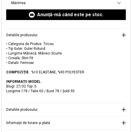
Mărimea
livrare aici.
Anunță-mă când este pe stoc.
Detaliile produsului
• Categoria de Produs: Tricou
• Tip Guler: Guler Rotund
Adăugat în coș
• Lungime Mânecă: Mâneci Scurte
• Croială: Slim Fit
Magazinele noastre
• Detalii: Fermoar
Tricou Sport Slim Fit cu Fermoar
Puteți ajunge la magazinul KOTON pe care îl căutați
COMPOZIȚIE
: %10 ELASTANE, %90 POLYESTER
selectând informațiile despre țară și oraș.
INFORMAȚII MODEL
:
Alertă de stoc
Blugi: 27/32 Top: S
Lungime 178 / Talie 60 / Bust 78 / Şold 90
Selecteaza țara
Când produsul revine în stoc, vă
vom trimite o notificare la adresa
89,99 RON
dvs. de e-mail
.
Detaliile produsului
Selectați Judet
Mergi la coș
Închide
Informații de livrare și plată