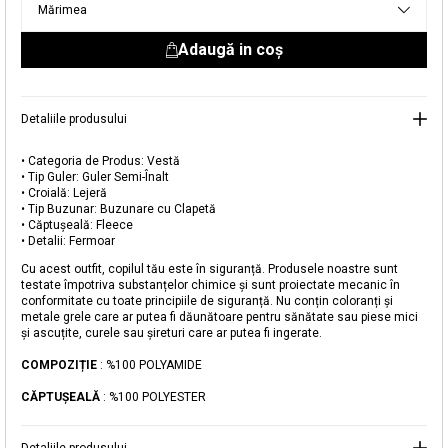
Mărimea
livrare aici.
Adaugă in coş
Detaliile produsului
• Categoria de Produs: Vestă
• Tip Guler: Guler Semi-Înalt
• Croială: Lejeră
• Tip Buzunar: Buzunare cu Clapetă
Adăugat în coș
• Căptușeală: Fleece
Magazinele noastre
• Detalii: Fermoar
Cu acest outfit, copilul tău este în siguranță. Produsele noastre sunt
Vestă Puffer Căptușită cu Fermoar
Puteți ajunge la magazinul KOTON pe care îl căutați
testate împotriva substanțelor chimice și sunt proiectate mecanic în
conformitate cu toate principiile de siguranță. Nu conțin coloranți și
selectând informațiile despre țară și oraș.
metale grele care ar putea fi dăunătoare pentru sănătate sau piese mici
Alertă de stoc
și ascuțite, curele sau șireturi care ar putea fi ingerate.
Selecteaza țara
COMPOZIȚIE
: %100 POLYAMIDE
Când produsul revine în stoc, vă
vom trimite o notificare la adresa
89,99 RON
CĂPTUŞEALĂ
: %100 POLYESTER
dvs. de e-mail
.
Selectați Judet
Mergi la coș
Închide