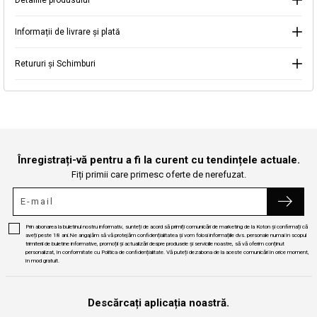
Detaliile produsului
Informații de livrare și plată
Continuă cumpărăturile
Căutare
Retururi și Schimburi
Înregistrați-vă pentru a fi la curent cu tendințele actuale.
Fiți primii care primesc oferte de nerefuzat.
Prin abonarea la buletinul nostru informativ, sunteți de acord să primiți comunicări de marketing de la Koton și confirmați că
aveți peste 18 ani.Ne angajăm să vă protejăm confidențialitatea și vom folosi informațiile dvs. personale numai în scopul
trimiterii de buletine informative, promoții și actualizări despre produsele și serviciile noastre, să vă oferim conținut
personalizat, în conformitate cu Politica de confidențialitate. Vă puteți dezabona de la aceste comunicări în orice moment,
în mod gratuit.
Descărcați aplicația noastră.