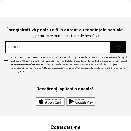
Continuă cumpărăturile
Căutare
Înregistrați-vă pentru a fi la curent cu tendințele actuale.
Fiți primii care primesc oferte de nerefuzat.
Prin abonarea la buletinul nostru informativ, sunteți de acord să primiți comunicări de marketing de la Koton și confirmați că
aveți peste 18 ani.Ne angajăm să vă protejăm confidențialitatea și vom folosi informațiile dvs. personale numai în scopul
trimiterii de buletine informative, promoții și actualizări despre produsele și serviciile noastre, să vă oferim conținut
personalizat, în conformitate cu Politica de confidențialitate. Vă puteți dezabona de la aceste comunicări în orice moment,
în mod gratuit.
Descărcați aplicația noastră.
Contactaţi-ne