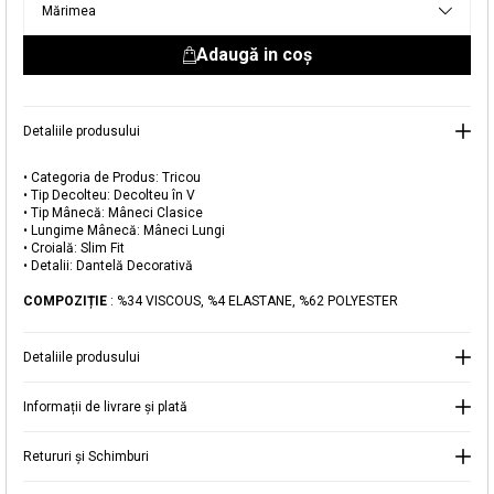
Mărimea
livrare aici.
Adaugă in coş
Detaliile produsului
Adăugat în coș
• Categoria de Produs: Tricou
• Tip Decolteu: Decolteu în V
Magazinele noastre
• Tip Mânecă: Mâneci Clasice
• Lungime Mânecă: Mâneci Lungi
Tricou Slim Fit cu Dantelă
Puteți ajunge la magazinul KOTON pe care îl căutați
• Croială: Slim Fit
• Detalii: Dantelă Decorativă
selectând informațiile despre țară și oraș.
Alertă de stoc
COMPOZIȚIE
: %34 VISCOUS, %4 ELASTANE, %62 POLYESTER
Selecteaza țara
Când produsul revine în stoc, vă
Detaliile produsului
vom trimite o notificare la adresa
99,99 RON
dvs. de e-mail
.
Informații de livrare și plată
Selectați Judet
Mergi la coș
Închide
Retururi și Schimburi