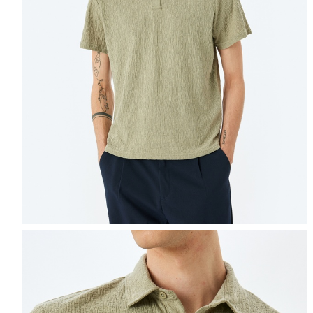
Selectează mărimea
Tabel de mărimi
Puteți ajunge la 
Informațiile despre starea s
Selecteaza țara