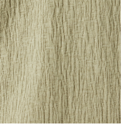
mea și orașul pentru a vedea magazinul în care se află produsul p
Continuă cumpărăturile