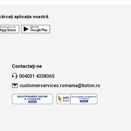
ărcați aplicația noastră.
Contactaţi-ne
004031 4338365
customerservices.romania@koton.ro