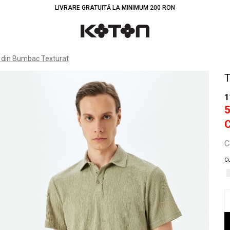
LIVRARE GRATUITĂ LA MINIMUM 200 RON
Înt
o din Bumbac Texturat
T
1
C
Cu