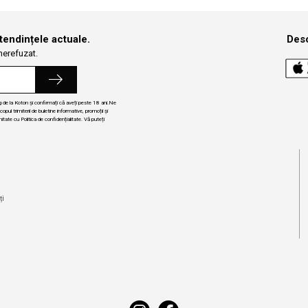
 tendințele actuale.
Desc
 nerefuzat.
ng de la Koton și confirmați că aveți peste 18 ani.Ne
ul trimiterii de buletine informative, promoții și
itate cu Politica de confidențialitate. Vă puteți
i
ți