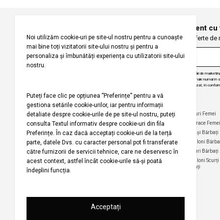
Înregistrați-vă pentru a fi la curent cu
Fiți primii care primesc oferte de
Prin abonarea la buletinul nostru informativ, sunteți de acord să primiți comunicări de marketi
angajăm să vă protejăm confidențialitatea și vom folosi informațiile dvs. personale numai în scop
actualizări despre produsele și serviciile noastre, să vă oferim conținut personalizat, în conform
dezabona de la aceste comunicări în orice moment, în mod gratuit.
Companie
Ajutor
Categorii Populare
Maiouri Femei
Rochii Femei
Despre noi
Întrebări frecvente
Hanorace Feme
Politica
Politica de Anulare și
Tricouri Femei
Cămași Bărbați
privind
Retur
Cămăși Femei
Pantaloni Bărba
utilizarea
Urmărirea comenzii
modulelor de
Pantaloni Femei
Tricouri Bărbați
fără înregistrare
tip cookie
Fuste Femei
Pantaloni Scurți
Politica de
Termeni și
Bărbați
confidențialitate
Pantaloni Scurți
condiții
Femei
pentru
Termeni şi condiții
campania
Harta site-ului
Bluze Femei
Regulament
Magazinele noastre
campanie
promoțională