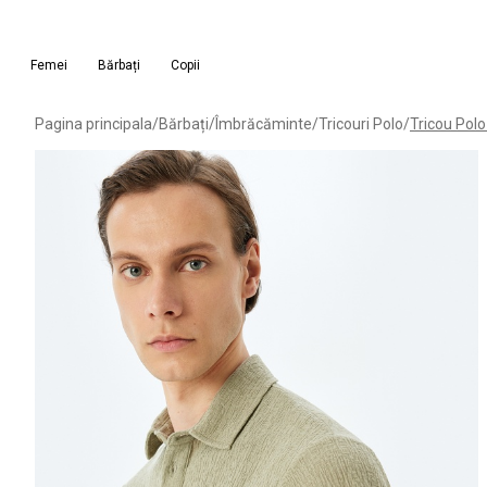
Femei
Bărbați
Copii
Pagina principala
/
Bărbați
/
Îmbrăcăminte
/
Tricouri Polo
/
Tricou Pol