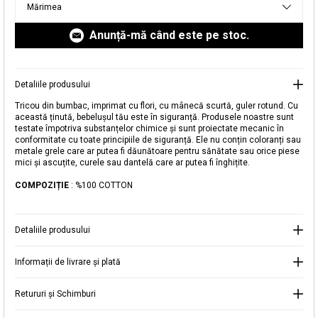
Mărimea
livrare aici.
Anunță-mă când este pe stoc.
Detaliile produsului
Tricou din bumbac, imprimat cu flori, cu mânecă scurtă, guler rotund. Cu
Adăugat în coș
această ținută, bebelușul tău este în siguranță. Produsele noastre sunt
Magazinele noastre
testate împotriva substanțelor chimice și sunt proiectate mecanic în
conformitate cu toate principiile de siguranță. Ele nu conțin coloranți sau
metale grele care ar putea fi dăunătoare pentru sănătate sau orice piese
Tricou din bumbac, imprimat
Puteți ajunge la magazinul KOTON pe care îl căutați
mici și ascuțite, curele sau dantelă care ar putea fi înghițite.
selectând informațiile despre țară și oraș.
COMPOZIȚIE
: %100 COTTON
Alertă de stoc
Selecteaza țara
Când produsul revine în stoc, vă
Detaliile produsului
vom trimite o notificare la adresa
44,99 RON
dvs. de e-mail
.
Informații de livrare și plată
Selectați Judet
Mergi la coș
Închide
Retururi și Schimburi