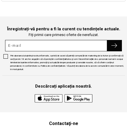
Continuă cumpărăturile
Căutare
Înregistrați-vă pentru a fi la curent cu tendințele actuale.
Fiți primii care primesc oferte de nerefuzat.
Prin abonarea la buletinul nostru informativ, sunteți de acord să primiți comunicări de marketing de la Koton și confirmați că
aveți peste 18 ani.Ne angajăm să vă protejăm confidențialitatea și vom folosi informațiile dvs. personale numai în scopul
trimiterii de buletine informative, promoții și actualizări despre produsele și serviciile noastre, să vă oferim conținut
personalizat, în conformitate cu Politica de confidențialitate. Vă puteți dezabona de la aceste comunicări în orice moment,
în mod gratuit.
Descărcați aplicația noastră.
Contactaţi-ne