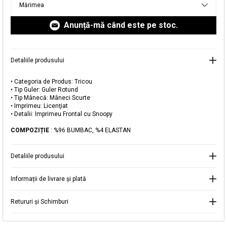
Mărimea
livrare aici.
Anunță-mă când este pe stoc.
Detaliile produsului
Adăugat în coș
• Categoria de Produs: Tricou
Magazinele noastre
• Tip Guler: Guler Rotund
• Tip Mânecă: Mâneci Scurte
Tricou din Bumbac cu Imprimeu Snoopy
• Imprimeu: Licenţiat
Puteți ajunge la magazinul KOTON pe care îl căutați
• Detalii: Imprimeu Frontal cu Snoopy
selectând informațiile despre țară și oraș.
Alertă de stoc
COMPOZIȚIE
: %96 BUMBAC, %4 ELASTAN
Selecteaza țara
Când produsul revine în stoc, vă
Detaliile produsului
vom trimite o notificare la adresa
49,99 RON
dvs. de e-mail
.
Informații de livrare și plată
Selectați Judet
Mergi la coș
Închide
Retururi și Schimburi
Continuă cumpărăturile
Căutare