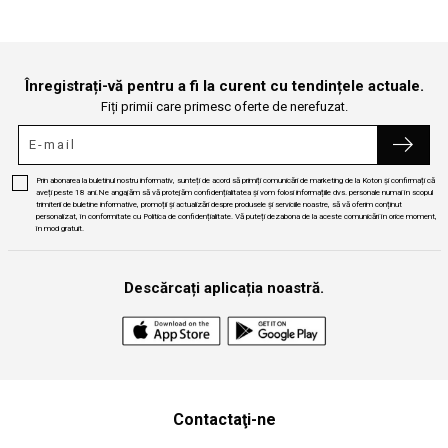
Înregistrați-vă pentru a fi la curent cu tendințele actuale.
Fiți primii care primesc oferte de nerefuzat.
Prin abonarea la buletinul nostru informativ, sunteți de acord să primiți comunicări de marketing de la Koton și confirmați că
aveți peste 18 ani.Ne angajăm să vă protejăm confidențialitatea și vom folosi informațiile dvs. personale numai în scopul
trimiterii de buletine informative, promoții și actualizări despre produsele și serviciile noastre, să vă oferim conținut
personalizat, în conformitate cu Politica de confidențialitate. Vă puteți dezabona de la aceste comunicări în orice moment,
în mod gratuit.
Descărcați aplicația noastră.
Contactaţi-ne