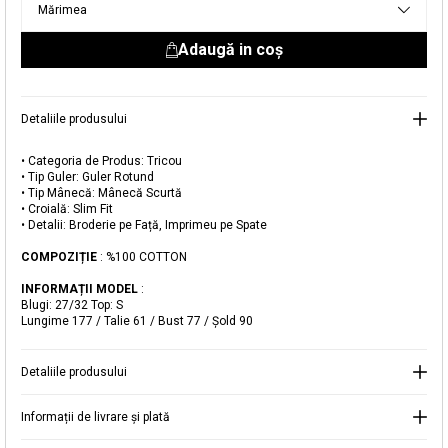
Mărimea
livrare aici.
Adaugă in coş
Detaliile produsului
• Categoria de Produs: Tricou
Adăugat în coș
• Tip Guler: Guler Rotund
• Tip Mânecă: Mânecă Scurtă
Magazinele noastre
• Croială: Slim Fit
• Detalii: Broderie pe Față, Imprimeu pe Spate
Tricou din Bumbac cu Broderie Frontală
Puteți ajunge la magazinul KOTON pe care îl căutați
COMPOZIȚIE
: %100 COTTON
selectând informațiile despre țară și oraș.
Alertă de stoc
INFORMAȚII MODEL
:
Blugi: 27/32 Top: S
Lungime 177 / Talie 61 / Bust 77 / Şold 90
Selecteaza țara
Când produsul revine în stoc, vă
vom trimite o notificare la adresa
49,99 RON
dvs. de e-mail
.
Detaliile produsului
Selectați Judet
Mergi la coș
Închide
Informații de livrare și plată