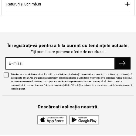
Retururi și Schimburi
Continuă cumpărăturile
Căutare
Înregistrați-vă pentru a fi la curent cu tendințele actuale.
Fiți primii care primesc oferte de nerefuzat.
Prin abonarea la buletinul nostru informativ, sunteți de acord să primiți comunicări de marketing de la Koton și confirmați că
aveți peste 18 ani.Ne angajăm să vă protejăm confidențialitatea și vom folosi informațiile dvs. personale numai în scopul
trimiterii de buletine informative, promoții și actualizări despre produsele și serviciile noastre, să vă oferim conținut
personalizat, în conformitate cu Politica de confidențialitate. Vă puteți dezabona de la aceste comunicări în orice moment,
în mod gratuit.
Descărcați aplicația noastră.