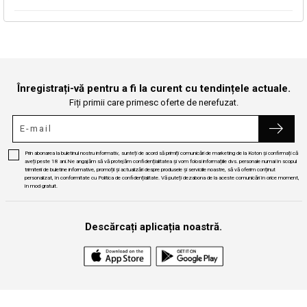
Continuă cumpărăturile
Căutare
Înregistrați-vă pentru a fi la curent cu tendințele actuale.
Fiți primii care primesc oferte de nerefuzat.
Prin abonarea la buletinul nostru informativ, sunteți de acord să primiți comunicări de marketing de la Koton și confirmați că
aveți peste 18 ani.Ne angajăm să vă protejăm confidențialitatea și vom folosi informațiile dvs. personale numai în scopul
trimiterii de buletine informative, promoții și actualizări despre produsele și serviciile noastre, să vă oferim conținut
personalizat, în conformitate cu Politica de confidențialitate. Vă puteți dezabona de la aceste comunicări în orice moment,
în mod gratuit.
Descărcați aplicația noastră.