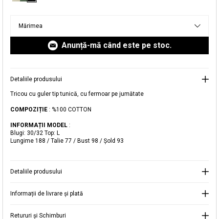
livrare aici.
Mărimea
Anunță-mă când este pe stoc.
Detaliile produsului
Adăugat în coș
Tricou cu guler tip tunică, cu fermoar pe jumătate
Magazinele noastre
COMPOZIȚIE
: %100 COTTON
Tricou cu guler tip tunică, cu fermoar pe
Puteți ajunge la magazinul KOTON pe care îl căutați
jumătate
INFORMAȚII MODEL
:
selectând informațiile despre țară și oraș.
Blugi: 30/32 Top: L
Alertă de stoc
Lungime 188 / Talie 77 / Bust 98 / Şold 93
Selecteaza țara
Când produsul revine în stoc, vă
vom trimite o notificare la adresa
84,99 RON
Detaliile produsului
dvs. de e-mail
.
Selectați Judet
Mergi la coș
Informații de livrare și plată
Închide
Retururi și Schimburi