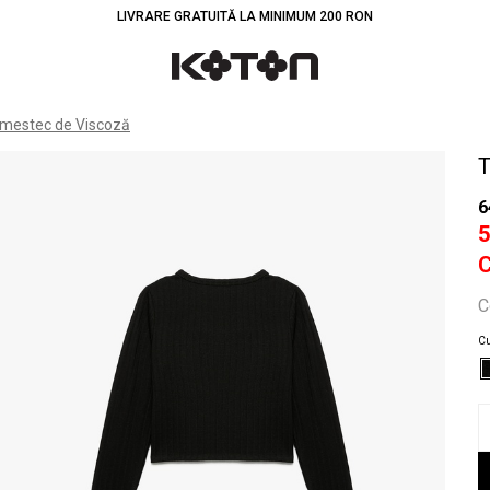
LIVRARE GRATUITĂ LA MINIMUM 200 RON
Înt
 Amestec de Viscoză
T
6
C
Cu