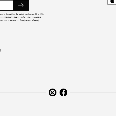
ng de la Koton și confirmați că aveți peste 18 ani.Ne
ul trimiterii de buletine informative, promoții și
itate cu Politica de confidențialitate. Vă puteți
i
ți