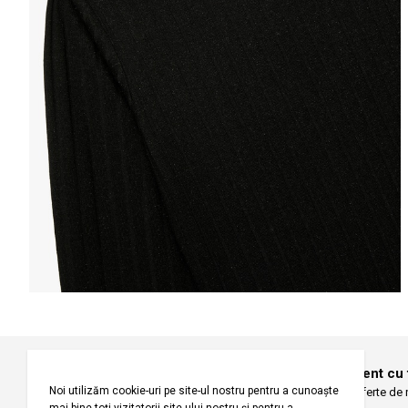
Informațiile despre starea s
Selecteaza țara
Selectează mări
Înregistrați-vă pentru a fi la curent cu
Fiți primii care primesc oferte de