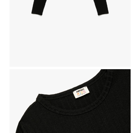
Selectează mărimea
Tabel de mărimi
Puteți ajunge la 