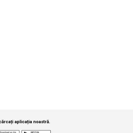
funcție de perioadă.
Căutare
e care îl cauți.
ărcați aplicația noastră.