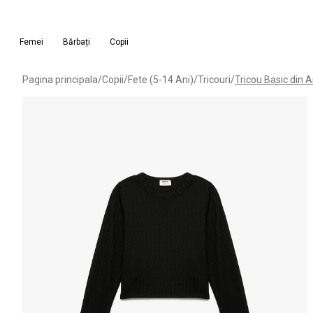
Femei
Bărbați
Copii
Pagina principala
/
Copii
/
Fete (5-14 Ani)
/
Tricouri
/
Tricou Basic din