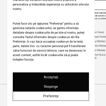
Prin abonarea la buletinul nostru informativ, sunteți de acord să primiți comunicări de marketi
angajăm să vă protejăm confidențialitatea și vom folosi informațiile dvs. personale numai în scop
actualizări despre produsele și serviciile noastre, să vă oferim conținut personalizat, în conform
dezabona de la aceste comunicări în orice moment, în mod gratuit.
Companie
Ajutor
Categorii Populare
Maiouri Femei
Rochii Femei
Despre noi
Întrebări frecvente
Hanorace Feme
Politica
Politica de Anulare și
Tricouri Femei
Cămași Bărbați
privind
Retur
Cămăși Femei
Pantaloni Bărba
utilizarea
Urmărirea comenzii
modulelor de
Pantaloni Femei
Tricouri Bărbați
fără înregistrare
tip cookie
Fuste Femei
Pantaloni Scurți
Politica de
Termeni și
Bărbați
confidențialitate
Pantaloni Scurți
condiții
Femei
pentru
Termeni şi condiții
campania
Harta site-ului
Bluze Femei
Regulament
Magazinele noastre
campanie
promoțională
Drepturi de autor 2001-2026 Koton.com