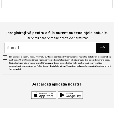
Continuă cumpărăturile
Căutare
Înregistrați-vă pentru a fi la curent cu tendințele actuale.
Fiți primii care primesc oferte de nerefuzat.
Prin abonarea la buletinul nostru informativ, sunteți de acord să primiți comunicări de marketing de la Koton și confirmați că
aveți peste 18 ani.Ne angajăm să vă protejăm confidențialitatea și vom folosi informațiile dvs. personale numai în scopul
trimiterii de buletine informative, promoții și actualizări despre produsele și serviciile noastre, să vă oferim conținut
personalizat, în conformitate cu Politica de confidențialitate. Vă puteți dezabona de la aceste comunicări în orice moment,
în mod gratuit.
Descărcați aplicația noastră.