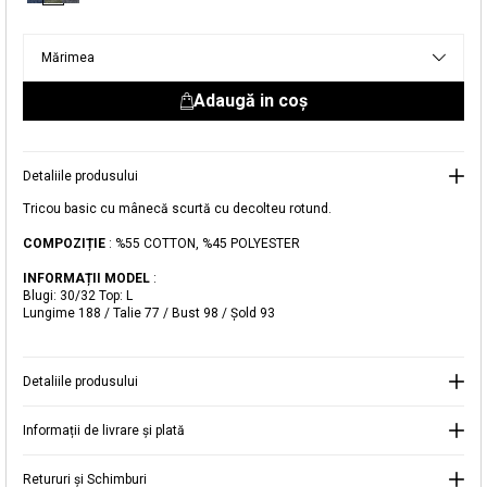
livrare aici.
Mărimea
Adaugă in coş
Detaliile produsului
Adăugat în coș
Tricou basic cu mânecă scurtă cu decolteu rotund.
Magazinele noastre
COMPOZIȚIE
: %55 COTTON, %45 POLYESTER
Tricou basic cu mânecă scurtă cu decolteu
Puteți ajunge la magazinul KOTON pe care îl căutați
rotund
INFORMAȚII MODEL
:
selectând informațiile despre țară și oraș.
Blugi: 30/32 Top: L
Alertă de stoc
Lungime 188 / Talie 77 / Bust 98 / Şold 93
Selecteaza țara
Când produsul revine în stoc, vă
vom trimite o notificare la adresa
34,99 RON
Detaliile produsului
dvs. de e-mail
.
Selectați Judet
Mergi la coș
Informații de livrare și plată
Închide
Retururi și Schimburi