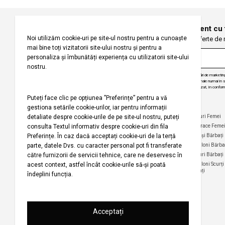
Înregistrați-vă pentru a fi la curent cu
Fiți primii care primesc oferte de
Prin abonarea la buletinul nostru informativ, sunteți de acord să primiți comunicări de marketi
angajăm să vă protejăm confidențialitatea și vom folosi informațiile dvs. personale numai în scop
actualizări despre produsele și serviciile noastre, să vă oferim conținut personalizat, în conform
dezabona de la aceste comunicări în orice moment, în mod gratuit.
Companie
Ajutor
Categorii Populare
Maiouri Femei
Rochii Femei
Despre noi
Întrebări frecvente
Hanorace Feme
Politica
Politica de Anulare și
Tricouri Femei
Cămași Bărbați
privind
Retur
Cămăși Femei
Pantaloni Bărba
utilizarea
Urmărirea comenzii
modulelor de
Pantaloni Femei
Tricouri Bărbați
fără înregistrare
tip cookie
Fuste Femei
Pantaloni Scurți
Politica de
Termeni și
Bărbați
confidențialitate
Pantaloni Scurți
condiții
Femei
pentru
Termeni şi condiții
campania
Harta site-ului
Bluze Femei
Regulament
Magazinele noastre
campanie
promoțională