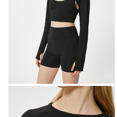
Selectează mărimea
Tabel de mărimi
Puteți ajunge la 
Informațiile despre starea s
Selecteaza țara