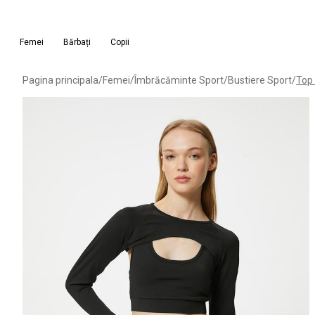
Femei
Bărbați
Copii
Pagina principala
/
Femei
/
Îmbrăcăminte Sport
/
Bustiere Sport
/
Top