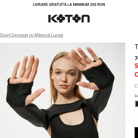
LIVRARE GRATUITĂ LA MINIMUM 200 RON
Înt
 Sport Decupat cu Mânecă Lungă
T
7
C
Cu