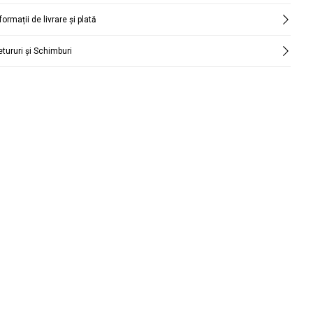
formații de livrare și plată
etururi și Schimburi
Căutare
țară și oraș.
funcție de perioadă.
Căutare