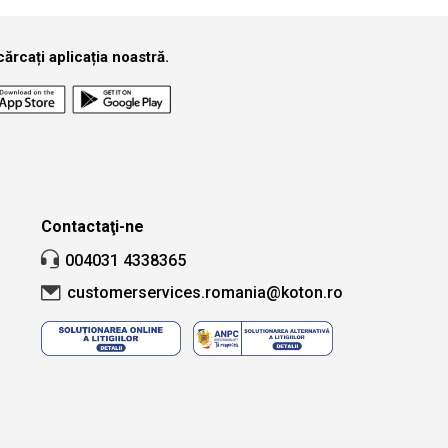
ărcați aplicația noastră.
Contactaţi-ne
004031 4338365
customerservices.romania@koton.ro