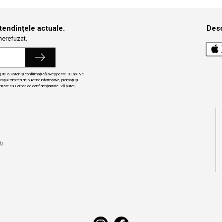
 tendințele actuale.
Desc
 nerefuzat.
ng de la Koton și confirmați că aveți peste 18 ani.Ne
ul trimiterii de buletine informative, promoții și
itate cu Politica de confidențialitate. Vă puteți
i
ți