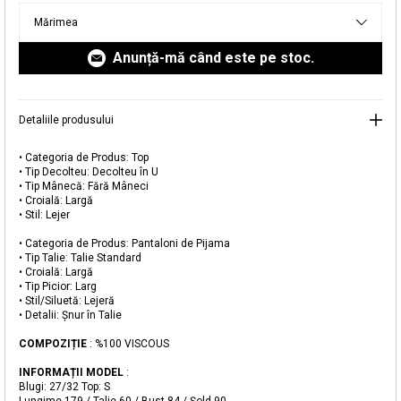
livrare aici.
Mărimea
Anunță-mă când este pe stoc.
Detaliile produsului
• Categoria de Produs: Top
• Tip Decolteu: Decolteu în U
• Tip Mânecă: Fără Mâneci
• Croială: Largă
Adăugat în coș
• Stil: Lejer
Magazinele noastre
• Categoria de Produs: Pantaloni de Pijama
• Tip Talie: Talie Standard
• Croială: Largă
Set de Pijama din Viscoză cu Croială Largă
Puteți ajunge la magazinul KOTON pe care îl căutați
• Tip Picior: Larg
selectând informațiile despre țară și oraș.
• Stil/Siluetă: Lejeră
Alertă de stoc
• Detalii: Șnur în Talie
COMPOZIȚIE
: %100 VISCOUS
Selecteaza țara
Când produsul revine în stoc, vă
vom trimite o notificare la adresa
159,99 RON
INFORMAȚII MODEL
:
dvs. de e-mail
.
Blugi: 27/32 Top: S