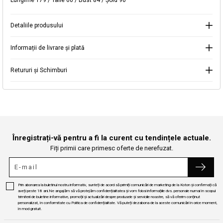
Lungime 179 / Talie 60 / Bust 84 / Şold 90
Selectați Judet
Mergi la coș
Închide
Detaliile produsului
Continuă cumpărăturile
Căutare
Informații de livrare și plată
Retururi și Schimburi
Înregistrați-vă pentru a fi la curent cu tendințele actuale.
Fiți primii care primesc oferte de nerefuzat.
Prin abonarea la buletinul nostru informativ, sunteți de acord să primiți comunicări de marketing de la Koton și confirmați că
aveți peste 18 ani.Ne angajăm să vă protejăm confidențialitatea și vom folosi informațiile dvs. personale numai în scopul
trimiterii de buletine informative, promoții și actualizări despre produsele și serviciile noastre, să vă oferim conținut
personalizat, în conformitate cu Politica de confidențialitate. Vă puteți dezabona de la aceste comunicări în orice moment,
în mod gratuit.