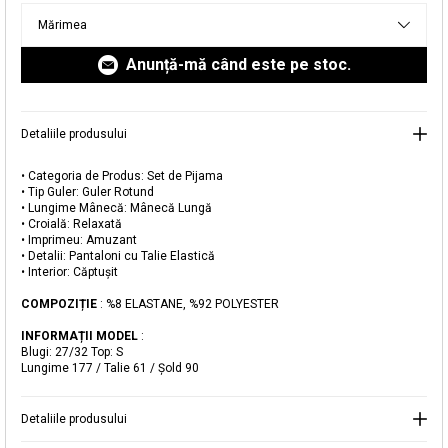
livrare aici.
Mărimea
Anunță-mă când este pe stoc.
Detaliile produsului
• Categoria de Produs: Set de Pijama
• Tip Guler: Guler Rotund
Adăugat în coș
• Lungime Mânecă: Mânecă Lungă
• Croială: Relaxată
Magazinele noastre
• Imprimeu: Amuzant
• Detalii: Pantaloni cu Talie Elastică
Set de Pijama din Catifea cu Mânecă Lungă
Puteți ajunge la magazinul KOTON pe care îl căutați
• Interior: Căptușit
selectând informațiile despre țară și oraș.
COMPOZIȚIE
: %8 ELASTANE, %92 POLYESTER
Alertă de stoc
INFORMAȚII MODEL
:
Selecteaza țara
Blugi: 27/32 Top: S
Când produsul revine în stoc, vă
Lungime 177 / Talie 61 / Şold 90
vom trimite o notificare la adresa
199,99 RON
dvs. de e-mail
.
Detaliile produsului
Selectați Judet
Mergi la coș
Închide