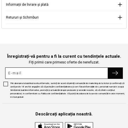
Informații de livrare și plată
Continuă cumpărăturile
Căutare
Retururi și Schimburi
Înregistrați-vă pentru a fi la curent cu tendințele actuale.
Fiți primii care primesc oferte de nerefuzat.
Prin abonarea la buletinul nostru informativ, sunteți de acord să primiți comunicări de marketing de la Koton și confirmați că
aveți peste 18 ani.Ne angajăm să vă protejăm confidențialitatea și vom folosi informațiile dvs. personale numai în scopul
trimiterii de buletine informative, promoții și actualizări despre produsele și serviciile noastre, să vă oferim conținut
personalizat, în conformitate cu Politica de confidențialitate. Vă puteți dezabona de la aceste comunicări în orice moment,
în mod gratuit.
Descărcați aplicația noastră.