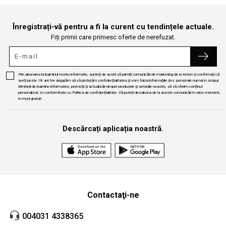
Înregistrați-vă pentru a fi la curent cu tendințele actuale.
Fiți primii care primesc oferte de nerefuzat.
Prin abonarea la buletinul nostru informativ, sunteți de acord să primiți comunicări de marketing de la Koton și confirmați că
aveți peste 18 ani.Ne angajăm să vă protejăm confidențialitatea și vom folosi informațiile dvs. personale numai în scopul
trimiterii de buletine informative, promoții și actualizări despre produsele și serviciile noastre, să vă oferim conținut
personalizat, în conformitate cu Politica de confidențialitate. Vă puteți dezabona de la aceste comunicări în orice moment,
în mod gratuit.
Descărcați aplicația noastră.
Contactaţi-ne
004031 4338365