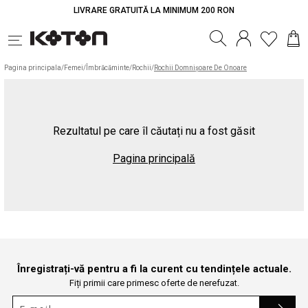
LIVRARE GRATUITĂ LA MINIMUM 200 RON
Pagina principala
/
Femei
/
Îmbrăcăminte
/
Rochii
/
Rochii Domnișoare De Onoare
Rezultatul pe care îl căutați nu a fost găsit
Pagina principală
Înregistrați-vă pentru a fi la curent cu tendințele actuale.
Fiți primii care primesc oferte de nerefuzat.