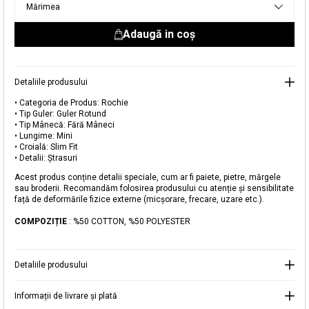
Mărimea
livrare aici.
Adaugă in coş
Detaliile produsului
• Categoria de Produs: Rochie
• Tip Guler: Guler Rotund
• Tip Mânecă: Fără Mâneci
Adăugat în coș
• Lungime: Mini
Magazinele noastre
• Croială: Slim Fit
• Detalii: Ștrasuri
Rochie Mini Slim Fit cu Ștrasuri
Puteți ajunge la magazinul KOTON pe care îl căutați
Acest produs conține detalii speciale, cum ar fi paiete, pietre, mărgele
selectând informațiile despre țară și oraș.
sau broderii. Recomandăm folosirea produsului cu atenție și sensibilitate
față de deformările fizice externe (micșorare, frecare, uzare etc.).
Alertă de stoc
COMPOZIȚIE
: %50 COTTON, %50 POLYESTER
Selecteaza țara
Când produsul revine în stoc, vă
vom trimite o notificare la adresa
129,99 RON
dvs. de e-mail
.
Detaliile produsului
Selectați Judet
Mergi la coș
Închide
Informații de livrare și plată