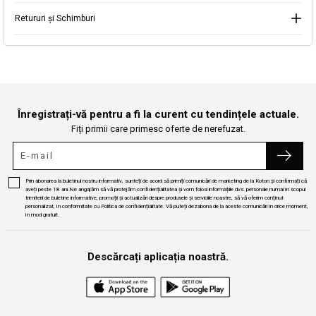
Retururi și Schimburi
Continuă cumpărăturile
Căutare
Înregistrați-vă pentru a fi la curent cu tendințele actuale.
Fiți primii care primesc oferte de nerefuzat.
Prin abonarea la buletinul nostru informativ, sunteți de acord să primiți comunicări de marketing de la Koton și confirmați că
aveți peste 18 ani.Ne angajăm să vă protejăm confidențialitatea și vom folosi informațiile dvs. personale numai în scopul
trimiterii de buletine informative, promoții și actualizări despre produsele și serviciile noastre, să vă oferim conținut
personalizat, în conformitate cu Politica de confidențialitate. Vă puteți dezabona de la aceste comunicări în orice moment,
în mod gratuit.
Descărcați aplicația noastră.