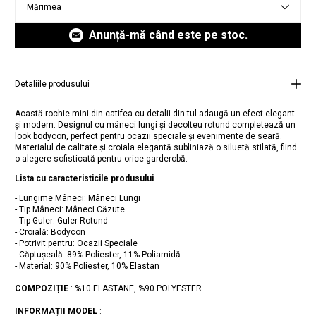
Mărimea
livrare aici.
Anunță-mă când este pe stoc.
Detaliile produsului
Acastă rochie mini din catifea cu detalii din tul adaugă un efect elegant
și modern. Designul cu mâneci lungi și decolteu rotund completează un
look bodycon, perfect pentru ocazii speciale și evenimente de seară.
Materialul de calitate și croiala elegantă subliniază o siluetă stilată, fiind
o alegere sofisticată pentru orice garderobă.
Lista cu caracteristicile produsului
Adăugat în coș
- Lungime Mâneci: Mâneci Lungi
Magazinele noastre
- Tip Mâneci: Mâneci Căzute
- Tip Guler: Guler Rotund
- Croială: Bodycon
Rochie Mini din Catifea cu Inserții din Tul
Puteți ajunge la magazinul KOTON pe care îl căutați
- Potrivit pentru: Ocazii Speciale
selectând informațiile despre țară și oraș.
- Căptușeală: 89% Poliester, 11% Poliamidă
- Material: 90% Poliester, 10% Elastan
Alertă de stoc
COMPOZIȚIE
: %10 ELASTANE, %90 POLYESTER
Selecteaza țara
Când produsul revine în stoc, vă
vom trimite o notificare la adresa
INFORMAȚII MODEL
:
119,99 RON