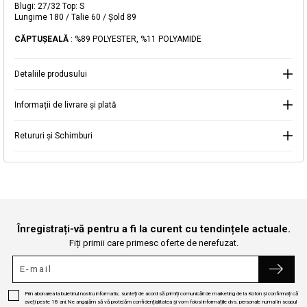
dvs. de e-mail
.
Blugi: 27/32 Top: S
Lungime 180 / Talie 60 / Şold 89
Selectați Judet
Mergi la coș
Închide
CĂPTUŞEALĂ
: %89 POLYESTER, %11 POLYAMIDE
Detaliile produsului
Continuă cumpărăturile
Căutare
Informații de livrare și plată
Retururi și Schimburi
Înregistrați-vă pentru a fi la curent cu tendințele actuale.
Fiți primii care primesc oferte de nerefuzat.
Prin abonarea la buletinul nostru informativ, sunteți de acord să primiți comunicări de marketing de la Koton și confirmați că
aveți peste 18 ani.Ne angajăm să vă protejăm confidențialitatea și vom folosi informațiile dvs. personale numai în scopul