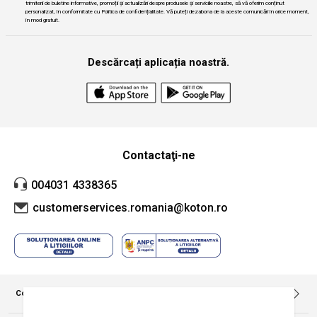
trimiterii de buletine informative, promoții și actualizări despre produsele și serviciile noastre, să vă oferim conținut
personalizat, în conformitate cu Politica de confidențialitate. Vă puteți dezabona de la aceste comunicări în orice moment,
în mod gratuit.
Descărcați aplicația noastră.
Contactaţi-ne
004031 4338365
customerservices.romania@koton.ro
Companie