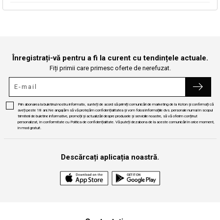
Continuă cumpărăturile
Căutare
Înregistrați-vă pentru a fi la curent cu tendințele actuale.
Fiți primii care primesc oferte de nerefuzat.
Prin abonarea la buletinul nostru informativ, sunteți de acord să primiți comunicări de marketing de la Koton și confirmați că
aveți peste 18 ani.Ne angajăm să vă protejăm confidențialitatea și vom folosi informațiile dvs. personale numai în scopul
trimiterii de buletine informative, promoții și actualizări despre produsele și serviciile noastre, să vă oferim conținut
personalizat, în conformitate cu Politica de confidențialitate. Vă puteți dezabona de la aceste comunicări în orice moment,
în mod gratuit.
Descărcați aplicația noastră.