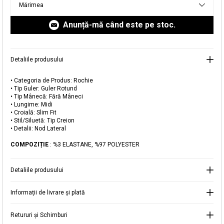
Mărimea
livrare aici.
Anunță-mă când este pe stoc.
Detaliile produsului
Adăugat în coș
• Categoria de Produs: Rochie
• Tip Guler: Guler Rotund
Magazinele noastre
• Tip Mânecă: Fără Mâneci
• Lungime: Midi
Rochie Midi Tip Creion cu Nod Lateral
• Croială: Slim Fit
Puteți ajunge la magazinul KOTON pe care îl căutați
• Stil/Siluetă: Tip Creion
selectând informațiile despre țară și oraș.
• Detalii: Nod Lateral
Alertă de stoc
COMPOZIȚIE
: %3 ELASTANE, %97 POLYESTER
Selecteaza țara
Când produsul revine în stoc, vă
vom trimite o notificare la adresa
99,99 RON
Detaliile produsului
dvs. de e-mail
.
Selectați Judet
Informații de livrare și plată
Mergi la coș
Închide
Retururi și Schimburi