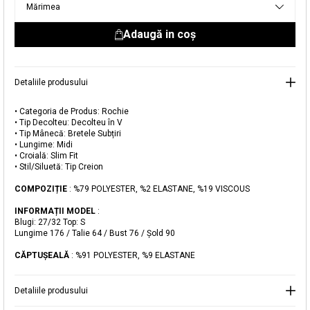
Mărimea
livrare aici.
Adaugă in coş
Detaliile produsului
• Categoria de Produs: Rochie
• Tip Decolteu: Decolteu în V
• Tip Mânecă: Bretele Subțiri
Adăugat în coș
• Lungime: Midi
• Croială: Slim Fit
Magazinele noastre
• Stil/Siluetă: Tip Creion
Rochie Midi cu Bretele Subțiri
Puteți ajunge la magazinul KOTON pe care îl căutați
COMPOZIȚIE
: %79 POLYESTER, %2 ELASTANE, %19 VISCOUS
selectând informațiile despre țară și oraș.
INFORMAȚII MODEL
:
Alertă de stoc
Blugi: 27/32 Top: S
Lungime 176 / Talie 64 / Bust 76 / Şold 90
Selecteaza țara
Când produsul revine în stoc, vă
CĂPTUŞEALĂ
: %91 POLYESTER, %9 ELASTANE
vom trimite o notificare la adresa
119,99 RON
dvs. de e-mail
.
Detaliile produsului
Selectați Judet
Mergi la coș
Închide