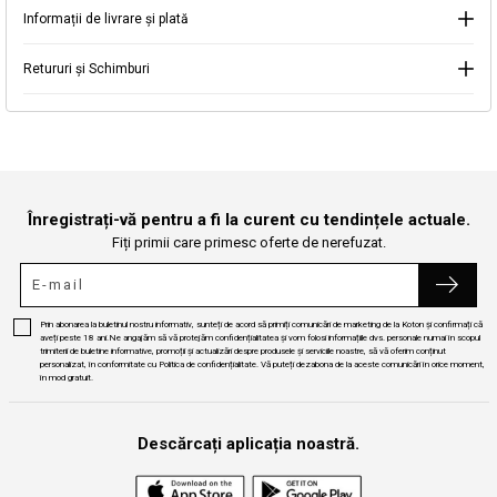
Informații de livrare și plată
Continuă cumpărăturile
Căutare
Retururi și Schimburi
Înregistrați-vă pentru a fi la curent cu tendințele actuale.
Fiți primii care primesc oferte de nerefuzat.
Prin abonarea la buletinul nostru informativ, sunteți de acord să primiți comunicări de marketing de la Koton și confirmați că
aveți peste 18 ani.Ne angajăm să vă protejăm confidențialitatea și vom folosi informațiile dvs. personale numai în scopul
trimiterii de buletine informative, promoții și actualizări despre produsele și serviciile noastre, să vă oferim conținut
personalizat, în conformitate cu Politica de confidențialitate. Vă puteți dezabona de la aceste comunicări în orice moment,
în mod gratuit.
Descărcați aplicația noastră.