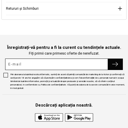
Retururi și Schimburi
Continuă cumpărăturile
Căutare
Înregistrați-vă pentru a fi la curent cu tendințele actuale.
Fiți primii care primesc oferte de nerefuzat.
Prin abonarea la buletinul nostru informativ, sunteți de acord să primiți comunicări de marketing de la Koton și confirmați că
aveți peste 18 ani.Ne angajăm să vă protejăm confidențialitatea și vom folosi informațiile dvs. personale numai în scopul
trimiterii de buletine informative, promoții și actualizări despre produsele și serviciile noastre, să vă oferim conținut
personalizat, în conformitate cu Politica de confidențialitate. Vă puteți dezabona de la aceste comunicări în orice moment,
în mod gratuit.
Descărcați aplicația noastră.