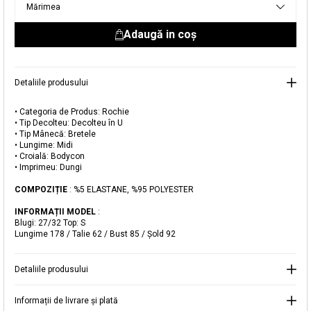
Mărimea
livrare aici.
Adaugă in coş
Detaliile produsului
• Categoria de Produs: Rochie
• Tip Decolteu: Decolteu în U
Adăugat în coș
• Tip Mânecă: Bretele
• Lungime: Midi
Magazinele noastre
• Croială: Bodycon
• Imprimeu: Dungi
Rochie Midi Bodycon cu Dungi
Puteți ajunge la magazinul KOTON pe care îl căutați
COMPOZIȚIE
: %5 ELASTANE, %95 POLYESTER
selectând informațiile despre țară și oraș.
Alertă de stoc
INFORMAȚII MODEL
:
Blugi: 27/32 Top: S
Selecteaza țara
Lungime 178 / Talie 62 / Bust 85 / Şold 92
Când produsul revine în stoc, vă
vom trimite o notificare la adresa
59,99 RON
dvs. de e-mail
.
Detaliile produsului
Selectați Judet
Mergi la coș
Închide
Informații de livrare și plată