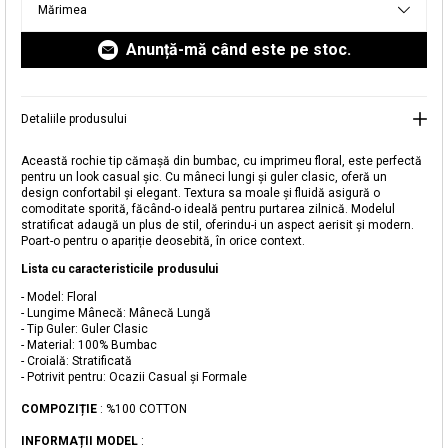
Mărimea
livrare aici.
Anunță-mă când este pe stoc.
Detaliile produsului
Această rochie tip cămașă din bumbac, cu imprimeu floral, este perfectă
pentru un look casual șic. Cu mâneci lungi și guler clasic, oferă un
design confortabil și elegant. Textura sa moale și fluidă asigură o
comoditate sporită, făcând-o ideală pentru purtarea zilnică. Modelul
stratificat adaugă un plus de stil, oferindu-i un aspect aerisit și modern.
Poart-o pentru o apariție deosebită, în orice context.
Adăugat în coș
Lista cu caracteristicile produsului
Magazinele noastre
- Model: Floral
- Lungime Mânecă: Mânecă Lungă
Rochie-Cămașă cu Imprimeu Floral
Puteți ajunge la magazinul KOTON pe care îl căutați
- Tip Guler: Guler Clasic
selectând informațiile despre țară și oraș.
- Material: 100% Bumbac
- Croială: Stratificată
Alertă de stoc
- Potrivit pentru: Ocazii Casual și Formale
Selecteaza țara
Când produsul revine în stoc, vă
COMPOZIȚIE
: %100 COTTON
vom trimite o notificare la adresa
149,99 RON
dvs. de e-mail
.
INFORMAȚII MODEL
: