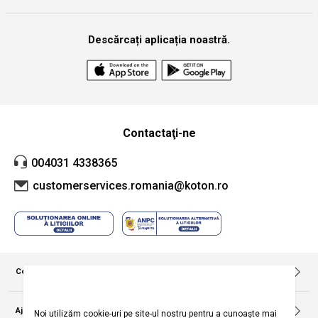
Descărcați aplicația noastră.
Contactaţi-ne
004031 4338365
customerservices.romania@koton.ro
Companie
Despre noi
Politica privind utilizarea modulelor de tip cookie
Ajutor