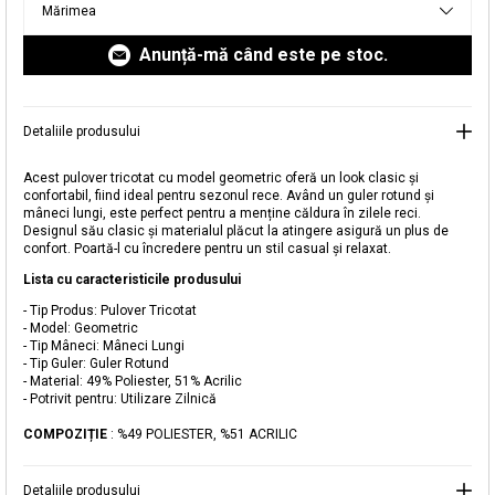
Mărimea
livrare aici.
Anunță-mă când este pe stoc.
Detaliile produsului
Acest pulover tricotat cu model geometric oferă un look clasic și
confortabil, fiind ideal pentru sezonul rece. Având un guler rotund și
mâneci lungi, este perfect pentru a menține căldura în zilele reci.
Designul său clasic și materialul plăcut la atingere asigură un plus de
Adăugat în coș
confort. Poartă-l cu încredere pentru un stil casual și relaxat.
Magazinele noastre
Lista cu caracteristicile produsului
Pulover Tricotat cu Model Geometric
Puteți ajunge la magazinul KOTON pe care îl căutați
- Tip Produs: Pulover Tricotat
- Model: Geometric
selectând informațiile despre țară și oraș.
- Tip Mâneci: Mâneci Lungi
Alertă de stoc
- Tip Guler: Guler Rotund
- Material: 49% Poliester, 51% Acrilic
- Potrivit pentru: Utilizare Zilnică
Selecteaza țara
Când produsul revine în stoc, vă
vom trimite o notificare la adresa
119,99 RON
COMPOZIȚIE
: %49 POLIESTER, %51 ACRILIC
dvs. de e-mail
.
Selectați Judet
Mergi la coș
Închide
Detaliile produsului