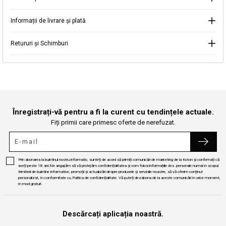
Informații de livrare și plată
Continuă cumpărăturile
Căutare
Retururi și Schimburi
Înregistrați-vă pentru a fi la curent cu tendințele actuale.
Fiți primii care primesc oferte de nerefuzat.
Prin abonarea la buletinul nostru informativ, sunteți de acord să primiți comunicări de marketing de la Koton și confirmați că
aveți peste 18 ani.Ne angajăm să vă protejăm confidențialitatea și vom folosi informațiile dvs. personale numai în scopul
trimiterii de buletine informative, promoții și actualizări despre produsele și serviciile noastre, să vă oferim conținut
personalizat, în conformitate cu Politica de confidențialitate. Vă puteți dezabona de la aceste comunicări în orice moment,
în mod gratuit.
Descărcați aplicația noastră.