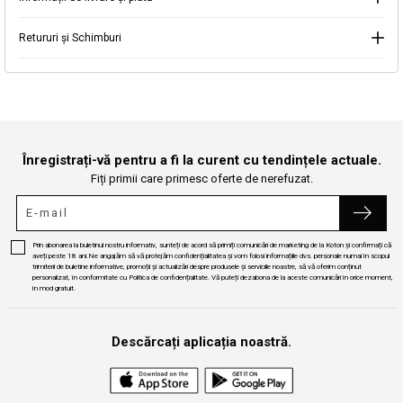
Continuă cumpărăturile
Căutare
Retururi și Schimburi
Înregistrați-vă pentru a fi la curent cu tendințele actuale.
Fiți primii care primesc oferte de nerefuzat.
Prin abonarea la buletinul nostru informativ, sunteți de acord să primiți comunicări de marketing de la Koton și confirmați că
aveți peste 18 ani.Ne angajăm să vă protejăm confidențialitatea și vom folosi informațiile dvs. personale numai în scopul
trimiterii de buletine informative, promoții și actualizări despre produsele și serviciile noastre, să vă oferim conținut
personalizat, în conformitate cu Politica de confidențialitate. Vă puteți dezabona de la aceste comunicări în orice moment,
în mod gratuit.
Descărcați aplicația noastră.