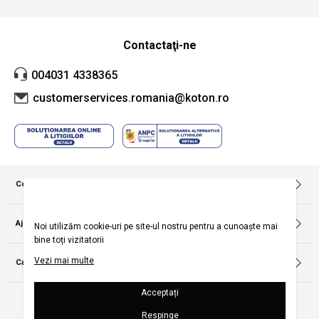
Contactaţi-ne
004031 4338365
customerservices.romania@koton.ro
Companie
Despre noi
Politica privind utilizarea modulelor de tip cookie
Ajutor
Termeni și condiții pentru campania
Regulament campanie promoțională
Întrebări frecvente
Politica de Anulare și Retur
Categorii Populare
Urmărirea comenzii fără înregistrare
Politica de confidențialitate
Rochii Femei
Termeni şi condiții
Tricouri Femei
Harta site-ului
Cămăși Femei