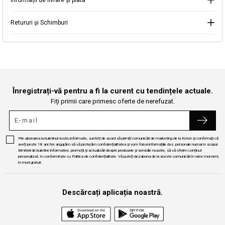
Informații de livrare și plată
Continuă cumpărăturile
Căutare
Retururi și Schimburi
Înregistrați-vă pentru a fi la curent cu tendințele actuale.
Fiți primii care primesc oferte de nerefuzat.
Prin abonarea la buletinul nostru informativ, sunteți de acord să primiți comunicări de marketing de la Koton și confirmați că
aveți peste 18 ani.Ne angajăm să vă protejăm confidențialitatea și vom folosi informațiile dvs. personale numai în scopul
trimiterii de buletine informative, promoții și actualizări despre produsele și serviciile noastre, să vă oferim conținut
personalizat, în conformitate cu Politica de confidențialitate. Vă puteți dezabona de la aceste comunicări în orice moment,
în mod gratuit.
Descărcați aplicația noastră.