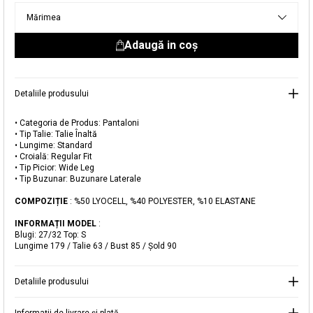
livrare aici.
Mărimea
Adaugă in coş
Detaliile produsului
• Categoria de Produs: Pantaloni
Adăugat în coș
• Tip Talie: Talie Înaltă
• Lungime: Standard
Magazinele noastre
• Croială: Regular Fit
• Tip Picior: Wide Leg
• Tip Buzunar: Buzunare Laterale
Pantaloni Wide Leg cu Talie Înaltă
Puteți ajunge la magazinul KOTON pe care îl căutați
selectând informațiile despre țară și oraș.
COMPOZIȚIE
: %50 LYOCELL, %40 POLYESTER, %10 ELASTANE
Alertă de stoc
INFORMAȚII MODEL
:
Blugi: 27/32 Top: S
Selecteaza țara
Când produsul revine în stoc, vă
Lungime 179 / Talie 63 / Bust 85 / Şold 90
vom trimite o notificare la adresa
179,99 RON
dvs. de e-mail
.
Detaliile produsului
Selectați Judet
Mergi la coș
Închide