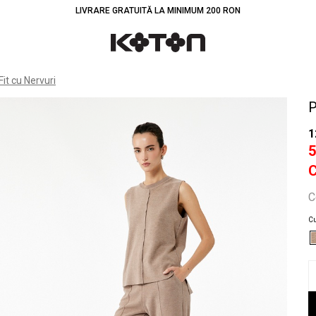
LIVRARE GRATUITĂ LA MINIMUM 200 RON
Înt
Fit cu Nervuri
P
1
C
Cu