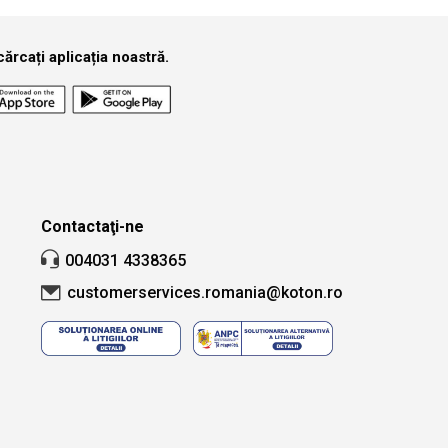
ărcați aplicația noastră.
Contactaţi-ne
004031 4338365
customerservices.romania@koton.ro