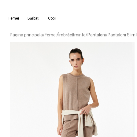
Femei
Bărbați
Copii
Pagina principala
/
Femei
/
Îmbrăcăminte
/
Pantaloni
/
Pantaloni Slim 