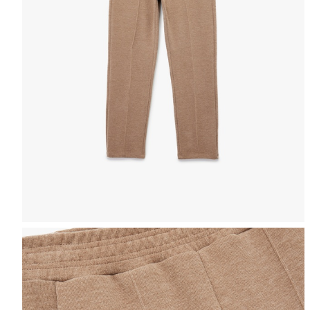
Selectează mărimea
Tabel de mărimi
Puteți ajunge la 
Informațiile despre starea s
Selecteaza țara