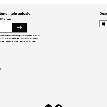
 tendințele actuale.
Desc
 nerefuzat.
ng de la Koton și confirmați că aveți peste 18 ani.Ne
ul trimiterii de buletine informative, promoții și
itate cu Politica de confidențialitate. Vă puteți
i
ți