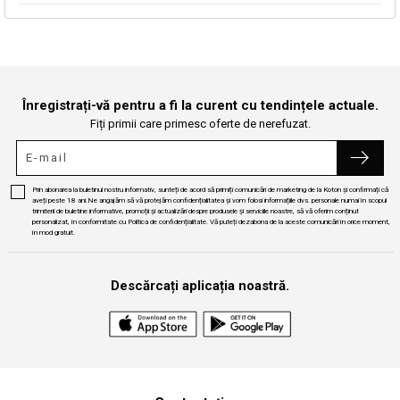
Continuă cumpărăturile
Căutare
Înregistrați-vă pentru a fi la curent cu tendințele actuale.
Fiți primii care primesc oferte de nerefuzat.
Prin abonarea la buletinul nostru informativ, sunteți de acord să primiți comunicări de marketing de la Koton și confirmați că
aveți peste 18 ani.Ne angajăm să vă protejăm confidențialitatea și vom folosi informațiile dvs. personale numai în scopul
trimiterii de buletine informative, promoții și actualizări despre produsele și serviciile noastre, să vă oferim conținut
personalizat, în conformitate cu Politica de confidențialitate. Vă puteți dezabona de la aceste comunicări în orice moment,
în mod gratuit.
Descărcați aplicația noastră.