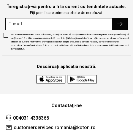
Înregistrați-vă pentru a fi la curent cu tendințele actuale.
Fiți primii care primesc oferte de nerefuzat.
Prin abonarea la buletinul nostru informativ, sunteți de acord să primiți comunicări de marketing de la Koton și confirmați că
aveți peste 18 ani.Ne angajăm să vă protejăm confidențialitatea și vom folosi informațiile dvs. personale numai în scopul
trimiterii de buletine informative, promoții și actualizări despre produsele și serviciile noastre, să vă oferim conținut
personalizat, în conformitate cu Politica de confidențialitate. Vă puteți dezabona de la aceste comunicări în orice moment,
în mod gratuit.
Descărcați aplicația noastră.
Contactaţi-ne
004031 4338365
customerservices.romania@koton.ro