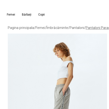
Femei
Bărbați
Copii
Pagina principala
/
Femei
/
Îmbrăcăminte
/
Pantaloni
/
Pantaloni Para