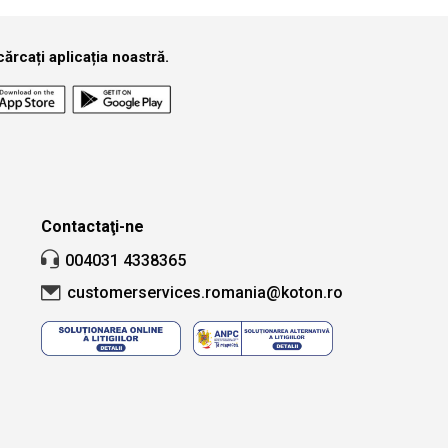
ărcați aplicația noastră.
Contactaţi-ne
004031 4338365
customerservices.romania@koton.ro