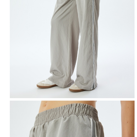
Selectează mărimea
Tabel de mărimi
Puteți ajunge la 
Informațiile despre starea s
Selecteaza țara