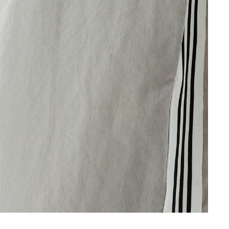
mea și orașul pentru a vedea magazinul în care se află produsul p
Continuă cumpărăturile