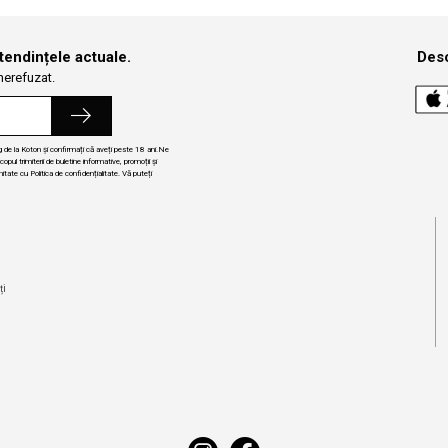
 tendințele actuale.
Desc
 nerefuzat.
ng de la Koton și confirmați că aveți peste 18 ani.Ne
ul trimiterii de buletine informative, promoții și
itate cu Politica de confidențialitate. Vă puteți
i
ți