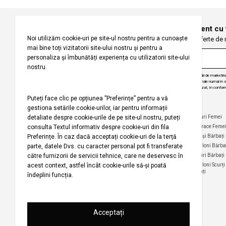
Înregistrați-vă pentru a fi la curent cu
Fiți primii care primesc oferte de
Prin abonarea la buletinul nostru informativ, sunteți de acord să primiți comunicări de marketi
angajăm să vă protejăm confidențialitatea și vom folosi informațiile dvs. personale numai în scop
actualizări despre produsele și serviciile noastre, să vă oferim conținut personalizat, în conform
dezabona de la aceste comunicări în orice moment, în mod gratuit.
Companie
Ajutor
Categorii Populare
Maiouri Femei
Rochii Femei
Despre noi
Întrebări frecvente
Hanorace Feme
Politica
Politica de Anulare și
Tricouri Femei
Cămași Bărbați
privind
Retur
Cămăși Femei
Pantaloni Bărba
utilizarea
Urmărirea comenzii
modulelor de
Pantaloni Femei
Tricouri Bărbați
fără înregistrare
tip cookie
Fuste Femei
Pantaloni Scurți
Politica de
Termeni și
Bărbați
confidențialitate
Pantaloni Scurți
condiții
Femei
pentru
Termeni şi condiții
campania
Harta site-ului
Bluze Femei
Regulament
Magazinele noastre
campanie
promoțională