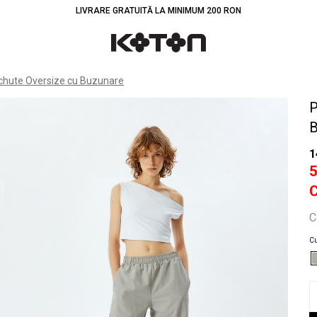
LIVRARE GRATUITĂ LA MINIMUM 200 RON
Înt
chute Oversize cu Buzunare
P
B
1
C
Cu