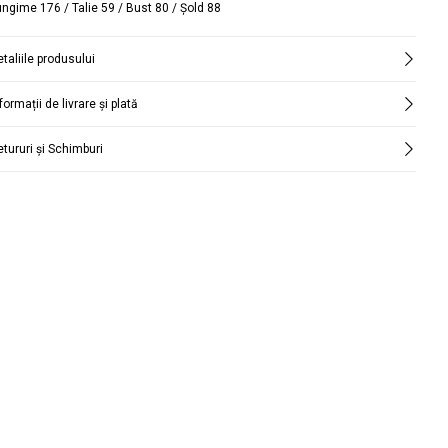
ungime 176 / Talie 59 / Bust 80 / Şold 88
taliile produsului
formații de livrare și plată
etururi și Schimburi
Căutare
țară și oraș.
funcție de perioadă.
Căutare