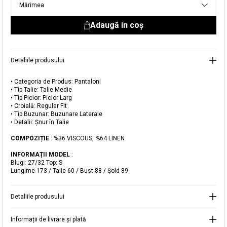
Mărimea
livrare aici.
Adaugă in coş
Detaliile produsului
• Categoria de Produs: Pantaloni
• Tip Talie: Talie Medie
Adăugat în coș
• Tip Picior: Picior Larg
• Croială: Regular Fit
Magazinele noastre
• Tip Buzunar: Buzunare Laterale
• Detalii: Șnur în Talie
Pantaloni Largi din Amestec de In
Puteți ajunge la magazinul KOTON pe care îl căutați
COMPOZIȚIE
: %36 VISCOUS, %64 LINEN
selectând informațiile despre țară și oraș.
Alertă de stoc
INFORMAȚII MODEL
:
Blugi: 27/32 Top: S
Selecteaza țara
Lungime 173 / Talie 60 / Bust 88 / Şold 89
Când produsul revine în stoc, vă
vom trimite o notificare la adresa
149,99 RON
dvs. de e-mail
.
Detaliile produsului
Selectați Judet
Mergi la coș
Închide
Informații de livrare și plată