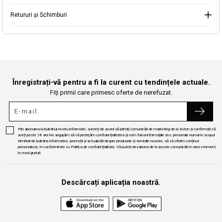
Retururi și Schimburi
Continuă cumpărăturile
Căutare
Înregistrați-vă pentru a fi la curent cu tendințele actuale.
Fiți primii care primesc oferte de nerefuzat.
Prin abonarea la buletinul nostru informativ, sunteți de acord să primiți comunicări de marketing de la Koton și confirmați că
aveți peste 18 ani.Ne angajăm să vă protejăm confidențialitatea și vom folosi informațiile dvs. personale numai în scopul
trimiterii de buletine informative, promoții și actualizări despre produsele și serviciile noastre, să vă oferim conținut
personalizat, în conformitate cu Politica de confidențialitate. Vă puteți dezabona de la aceste comunicări în orice moment,
în mod gratuit.
Descărcați aplicația noastră.