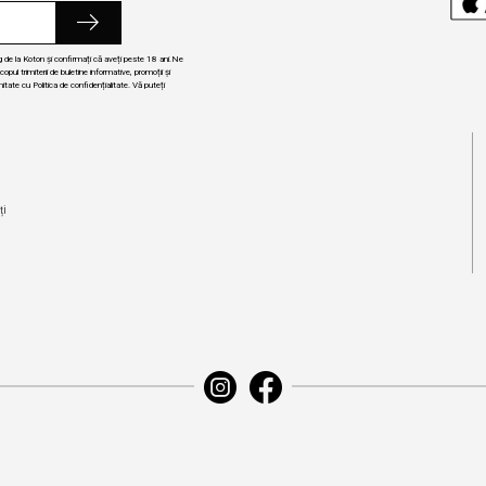
ng de la Koton și confirmați că aveți peste 18 ani.Ne
ul trimiterii de buletine informative, promoții și
itate cu Politica de confidențialitate. Vă puteți
i
ți