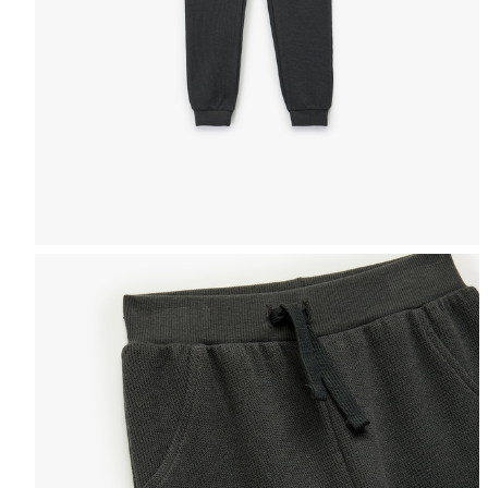
Selectează mărimea
Tabel de mărimi
Puteți ajunge la 