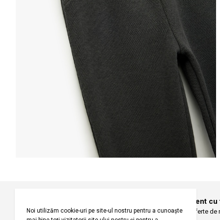
Informațiile despre starea s
Selecteaza țara
Selectează mări
Înregistrați-vă pentru a fi la curent cu
Fiți primii care primesc oferte de