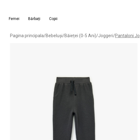
Femei
Bărbați
Copii
Pagina principala
/
Bebeluși
/
Băieței (0-5 Ani)
/
Joggeri
/
Pantaloni J