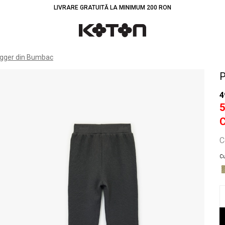
LIVRARE GRATUITĂ LA MINIMUM 200 RON
Înt
ogger din Bumbac
P
4
C
Cu