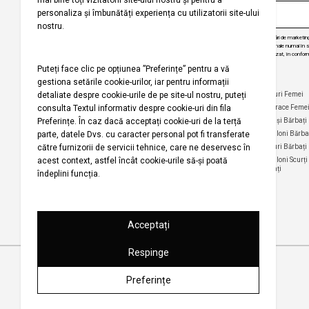
Prin abonarea la buletinul nostru informativ, sunteți de acord să primiți comunicări de marketi
angajăm să vă protejăm confidențialitatea și vom folosi informațiile dvs. personale numai în scop
actualizări despre produsele și serviciile noastre, să vă oferim conținut personalizat, în conform
dezabona de la aceste comunicări în orice moment, în mod gratuit.
Companie
Ajutor
Categorii Populare
Maiouri Femei
Rochii Femei
Despre noi
Întrebări frecvente
Hanorace Feme
Politica
Politica de Anulare și
Tricouri Femei
Cămași Bărbați
privind
Retur
Cămăși Femei
Pantaloni Bărba
utilizarea
Urmărirea comenzii
modulelor de
Pantaloni Femei
Tricouri Bărbați
fără înregistrare
tip cookie
Fuste Femei
Pantaloni Scurți
Politica de
Termeni și
Bărbați
confidențialitate
Pantaloni Scurți
condiții
Femei
pentru
Termeni şi condiții
campania
Harta site-ului
Bluze Femei
Regulament
Magazinele noastre
campanie
promoțională
Drepturi de autor 2001-2026 Koton.com