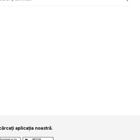
funcție de perioadă.
Căutare
e care îl cauți.
ărcați aplicația noastră.