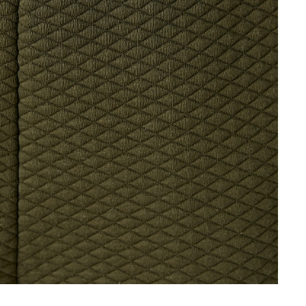
mea și orașul pentru a vedea magazinul în care se află produsul p
Continuă cumpărăturile