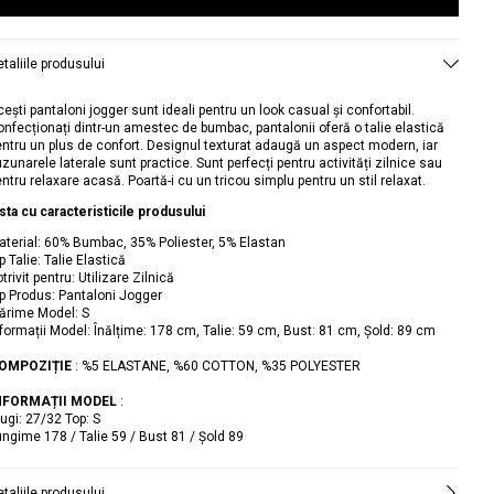
excepționale în condițiile prevăzute de lege.
dumneavoastră poate varia în timpul perioadelor de
Mai jos este o listă partială de exemple comune care
campanie.
includ astfel de produse:
taliile produsului
• articole personalizate
Forță majoră; Datele de livrare se pot modifica din cauza
ești pantaloni jogger sunt ideali pentru un look casual și confortabil.
• articole de sănătate și de îngrijire personală
unor circumstanțe extraordinare, dezastre naturale și
onfecționați dintr-un amestec de bumbac, pantalonii oferă o talie elastică
• lenjerie intimă și costume de baie
condiții meteorologice nefavorabile și de transport.
entru un plus de confort. Designul texturat adaugă un aspect modern, iar
zunarele laterale sunt practice. Sunt perfecți pentru activități zilnice sau
• articole de vânzare din promoția finală etichetate ca
ntru relaxare acasă. Poartă-i cu un tricou simplu pentru un stil relaxat.
„promoție finală”
EXPEDIERE
ista cu caracteristicile produsului
• produse digitale etc.
aterial: 60% Bumbac, 35% Poliester, 5% Elastan
Pentru procesul de returnare clientul trebuie să
• Taxa standard de livrare oriunde în România este de
p Talie: Talie Elastică
completeze formularul de retur de pe site-ul web
14.90 RON.
trivit pentru: Utilizare Zilnică
ip Produs: Pantaloni Jogger
www.koton.ro pentru a crea codul de retur. Vă puteți livra
• Livrare gratuită pentru comenzile de minimum 200 RON
ărime Model: S
produsele în orice sucursală Cargus doriți.
plasate online.
nformații Model: Înălțime: 178 cm, Talie: 59 cm, Bust: 81 cm, Șold: 89 cm
OMPOZIȚIE
: %5 ELASTANE, %60 COTTON, %35 POLYESTER
Puteți găsi informații detaliate despre condițiile de
PLATA LA LIVRARE
NFORMAȚII MODEL
:
returnare a produselor și diferitele opțiuni de
lugi: 27/32 Top: S
returnare disponibile aici.
Opțiunea ramburs este valabilă pentru toate achizițiile pe
ungime 178 / Talie 59 / Bust 81 / Şold 89
care le faci de pe Koton.ro. Pentru mai multe informații,
puteți consulta pagina noastră cu plata la livrare aici.
taliile produsului