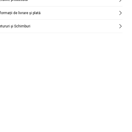
formații de livrare și plată
etururi și Schimburi
Căutare
țară și oraș.
funcție de perioadă.
Căutare