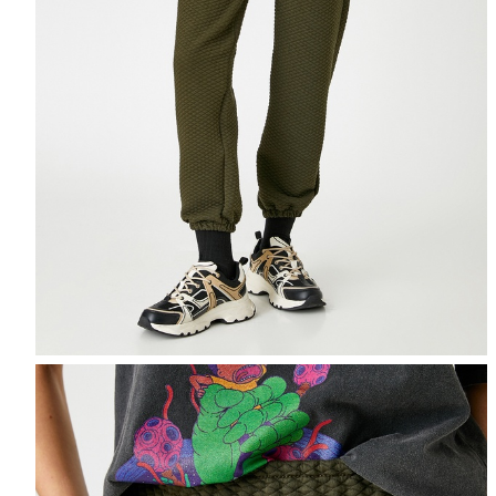
Selectează mărimea
Tabel de mărimi
Puteți ajunge la 
Informațiile despre starea s
Selecteaza țara