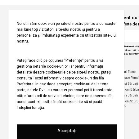
Înregistrați-vă pentru a fi la curent cu
Fiți primii care primesc oferte de
Prin abonarea la buletinul nostru informativ, sunteți de acord să primiți comunicări de marketi
angajăm să vă protejăm confidențialitatea și vom folosi informațiile dvs. personale numai în scop
actualizări despre produsele și serviciile noastre, să vă oferim conținut personalizat, în conform
dezabona de la aceste comunicări în orice moment, în mod gratuit.
Companie
Ajutor
Categorii Populare
Maiouri Femei
Rochii Femei
Despre noi
Întrebări frecvente
Hanorace Feme
Politica
Politica de Anulare și
Tricouri Femei
Cămași Bărbați
privind
Retur
Cămăși Femei
Pantaloni Bărba
utilizarea
Urmărirea comenzii
modulelor de
Pantaloni Femei
Tricouri Bărbați
fără înregistrare
tip cookie
Fuste Femei
Pantaloni Scurți
Politica de
Termeni și
Bărbați
confidențialitate
Pantaloni Scurți
condiții
Femei
pentru
Termeni şi condiții
campania
Harta site-ului
Bluze Femei
Regulament
Magazinele noastre
campanie
promoțională