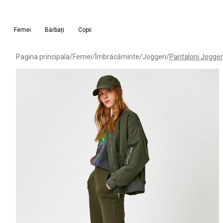
Femei
Bărbați
Copii
Pagina principala
/
Femei
/
Îmbrăcăminte
/
Joggeri
/
Pantaloni Jogger 