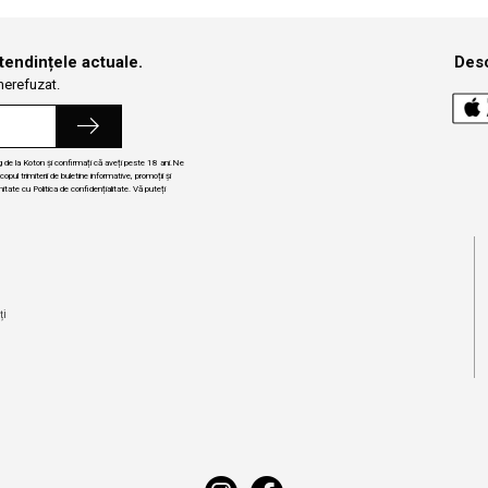
 tendințele actuale.
Desc
 nerefuzat.
ng de la Koton și confirmați că aveți peste 18 ani.Ne
ul trimiterii de buletine informative, promoții și
itate cu Politica de confidențialitate. Vă puteți
i
ți