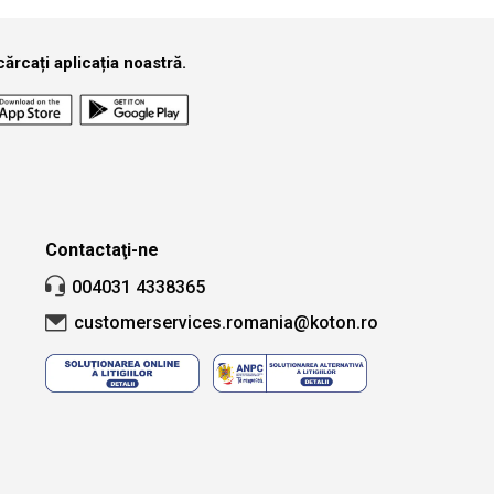
ărcați aplicația noastră.
Contactaţi-ne
004031 4338365
customerservices.romania@koton.ro