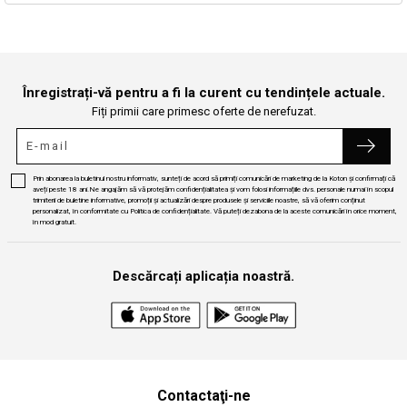
Continuă cumpărăturile
Căutare
Înregistrați-vă pentru a fi la curent cu tendințele actuale.
Fiți primii care primesc oferte de nerefuzat.
Prin abonarea la buletinul nostru informativ, sunteți de acord să primiți comunicări de marketing de la Koton și confirmați că
aveți peste 18 ani.Ne angajăm să vă protejăm confidențialitatea și vom folosi informațiile dvs. personale numai în scopul
trimiterii de buletine informative, promoții și actualizări despre produsele și serviciile noastre, să vă oferim conținut
personalizat, în conformitate cu Politica de confidențialitate. Vă puteți dezabona de la aceste comunicări în orice moment,
în mod gratuit.
Descărcați aplicația noastră.
Contactaţi-ne