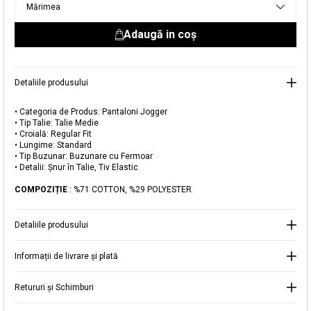
Mărimea
livrare aici.
Adaugă in coş
Detaliile produsului
Adăugat în coș
• Categoria de Produs: Pantaloni Jogger
• Tip Talie: Talie Medie
Magazinele noastre
• Croială: Regular Fit
• Lungime: Standard
Pantaloni Jogger cu Buzunare
Puteți ajunge la magazinul KOTON pe care îl căutați
• Tip Buzunar: Buzunare cu Fermoar
• Detalii: Șnur în Talie, Tiv Elastic
selectând informațiile despre țară și oraș.
Alertă de stoc
COMPOZIȚIE
: %71 COTTON, %29 POLYESTER
Selecteaza țara
Când produsul revine în stoc, vă
Detaliile produsului
vom trimite o notificare la adresa
99,99 RON
dvs. de e-mail
.
Informații de livrare și plată
Selectați Judet
Mergi la coș
Închide
Retururi și Schimburi