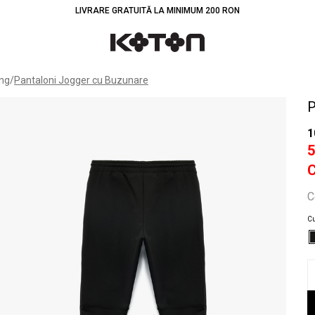
LIVRARE GRATUITĂ LA MINIMUM 200 RON
Înt
ing
/
Pantaloni Jogger cu Buzunare
P
1
C
Cu