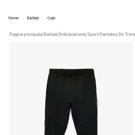
Femei
Bărbați
Copii
Pagina principala
/
Bărbați
/
Îmbrăcăminte Sport
/
Pantaloni De Tren