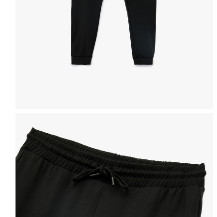
Selectează mărimea
Tabel de mărimi
Puteți ajunge la 