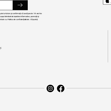
ng de la Koton și confirmați că aveți peste 18 ani.Ne
ul trimiterii de buletine informative, promoții și
itate cu Politica de confidențialitate. Vă puteți
i
ți