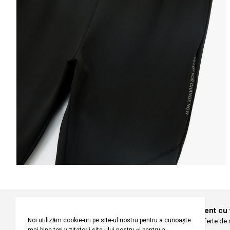
Informațiile despre starea s
Selecteaza țara
Selectează mări
Înregistrați-vă pentru a fi la curent cu
Fiți primii care primesc oferte de