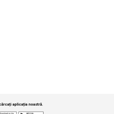
funcție de perioadă.
Căutare
e care îl cauți.
ărcați aplicația noastră.