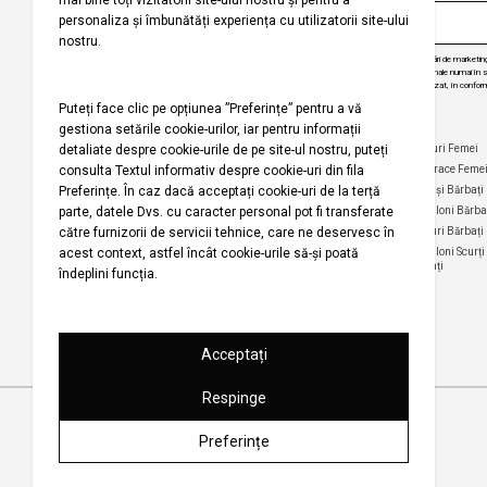
Prin abonarea la buletinul nostru informativ, sunteți de acord să primiți comunicări de marketi
angajăm să vă protejăm confidențialitatea și vom folosi informațiile dvs. personale numai în scop
actualizări despre produsele și serviciile noastre, să vă oferim conținut personalizat, în conform
dezabona de la aceste comunicări în orice moment, în mod gratuit.
Companie
Ajutor
Categorii Populare
Maiouri Femei
Rochii Femei
Despre noi
Întrebări frecvente
Hanorace Feme
Politica
Politica de Anulare și
Tricouri Femei
Cămași Bărbați
privind
Retur
Cămăși Femei
Pantaloni Bărba
utilizarea
Urmărirea comenzii
modulelor de
Pantaloni Femei
Tricouri Bărbați
fără înregistrare
tip cookie
Fuste Femei
Pantaloni Scurți
Politica de
Termeni și
Bărbați
confidențialitate
Pantaloni Scurți
condiții
Femei
pentru
Termeni şi condiții
campania
Harta site-ului
Bluze Femei
Regulament
Magazinele noastre
campanie
promoțională
Drepturi de autor 2001-2026 Koton.com