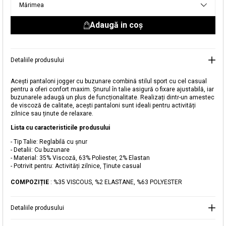
Mărimea
livrare aici.
Adaugă in coş
Detaliile produsului
Acești pantaloni jogger cu buzunare combină stilul sport cu cel casual
pentru a oferi confort maxim. Șnurul în talie asigură o fixare ajustabilă, iar
buzunarele adaugă un plus de funcționalitate. Realizați dintr-un amestec
Adăugat în coș
de viscoză de calitate, acești pantaloni sunt ideali pentru activități
Magazinele noastre
zilnice sau ținute de relaxare.
Lista cu caracteristicile produsului
Pantaloni Jogger cu Buzunare
Puteți ajunge la magazinul KOTON pe care îl căutați
- Tip Talie: Reglabilă cu șnur
selectând informațiile despre țară și oraș.
- Detalii: Cu buzunare
Alertă de stoc
- Material: 35% Viscoză, 63% Poliester, 2% Elastan
- Potrivit pentru: Activități zilnice, Ținute casual
Selecteaza țara
Când produsul revine în stoc, vă
COMPOZIȚIE
: %35 VISCOUS, %2 ELASTANE, %63 POLYESTER
vom trimite o notificare la adresa
119,99 RON
dvs. de e-mail
.
Detaliile produsului
Selectați Judet
Mergi la coș
Închide