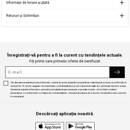
Informații de livrare și plată
Continuă cumpărăturile
Căutare
Retururi și Schimburi
Înregistrați-vă pentru a fi la curent cu tendințele actuale.
Fiți primii care primesc oferte de nerefuzat.
Prin abonarea la buletinul nostru informativ, sunteți de acord să primiți comunicări de marketing de la Koton și confirmați că
aveți peste 18 ani.Ne angajăm să vă protejăm confidențialitatea și vom folosi informațiile dvs. personale numai în scopul
trimiterii de buletine informative, promoții și actualizări despre produsele și serviciile noastre, să vă oferim conținut
personalizat, în conformitate cu Politica de confidențialitate. Vă puteți dezabona de la aceste comunicări în orice moment,
în mod gratuit.
Descărcați aplicația noastră.