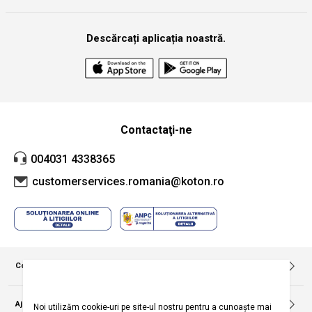
Descărcați aplicația noastră.
Contactaţi-ne
004031 4338365
customerservices.romania@koton.ro
Companie
Despre noi
Politica privind utilizarea modulelor de tip cookie
Ajutor