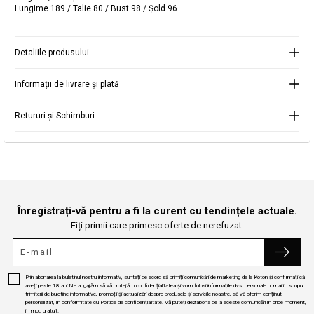
Lungime 189 / Talie 80 / Bust 98 / Şold 96
Selectați Judet
Mergi la coș
Închide
Detaliile produsului
Continuă cumpărăturile
Căutare
Informații de livrare și plată
Retururi și Schimburi
Înregistrați-vă pentru a fi la curent cu tendințele actuale.
Fiți primii care primesc oferte de nerefuzat.
Prin abonarea la buletinul nostru informativ, sunteți de acord să primiți comunicări de marketing de la Koton și confirmați că
aveți peste 18 ani.Ne angajăm să vă protejăm confidențialitatea și vom folosi informațiile dvs. personale numai în scopul
trimiterii de buletine informative, promoții și actualizări despre produsele și serviciile noastre, să vă oferim conținut
personalizat, în conformitate cu Politica de confidențialitate. Vă puteți dezabona de la aceste comunicări în orice moment,
în mod gratuit.