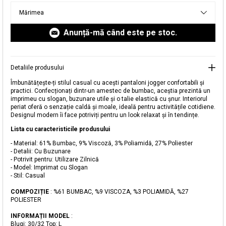
livrare aici.
Mărimea
Anunță-mă când este pe stoc.
Detaliile produsului
Îmbunătățește-ți stilul casual cu acești pantaloni jogger confortabili și
practici. Confecționați dintr-un amestec de bumbac, aceștia prezintă un
imprimeu cu slogan, buzunare utile și o talie elastică cu șnur. Interiorul
periat oferă o senzație caldă și moale, ideală pentru activitățile cotidiene.
Designul modern îi face potriviți pentru un look relaxat și în tendințe.
Adăugat în coș
Lista cu caracteristicile produsului
Magazinele noastre
- Material: 61% Bumbac, 9% Viscoză, 3% Poliamidă, 27% Poliester
- Detalii: Cu Buzunare
- Potrivit pentru: Utilizare Zilnică
Pantaloni Jogger cu Buzunare
Puteți ajunge la magazinul KOTON pe care îl căutați
- Model: Imprimat cu Slogan
selectând informațiile despre țară și oraș.
- Stil: Casual
Alertă de stoc
COMPOZIȚIE
: %61 BUMBAC, %9 VISCOZA, %3 POLIAMIDĂ, %27
POLIESTER
Selecteaza țara
Când produsul revine în stoc, vă
vom trimite o notificare la adresa
109,99 RON
INFORMAȚII MODEL
:
dvs. de e-mail
.
Blugi: 30/32 Top: L