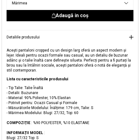
Mărimea
livrare aici.
Adaugă in coş
Detaliile produsului
Acești pantaloni cropped cu un design larg oferă un aspect modern și
lejer. Ideali pentru ocazii formale sau casual, au un detaliu de buzunar
adânc și o talie înaltă care definește silueta. Perfecți pentru a fi purtați la
birou sau la întâlniri sociale, acești pantaloni oferă o notă de eleganță și
stil contemporan.
Adăugat în coș
Lista cu caracteristicile produsului
Magazinele noastre
- Tip Talie: Talie Înaltă
- Detalii: Buzunare
Pantaloni Cropped cu Buzunare
Puteți ajunge la magazinul KOTON pe care îl căutați
- Material: 90% Poliester, 10% Elastan
- Potrivit pentru: Ocazii Casual și Formale
selectând informațiile despre țară și oraș.
- Măsurătorile Modelului: Înălțime: 179 cm, Talie: S
Alertă de stoc
- Mărimea Modelului: Blugi: 27/32, Top: 60
COMPOZIȚIE
: %90 POLYESTER, %10 ELASTANE
Selecteaza țara
Când produsul revine în stoc, vă
vom trimite o notificare la adresa
129,99 RON
INFORMAȚII MODEL
:
dvs. de e-mail
.
Blugi: 27/32 Top: S