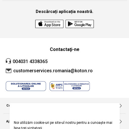
Descărcați aplicația noastră.
Contactaţi-ne
004031 4338365
customerservices.romania@koton.ro
Companie
Despre noi
Politica privind utilizarea modulelor de tip cookie
Ajutor
Termeni și condiții pentru campania