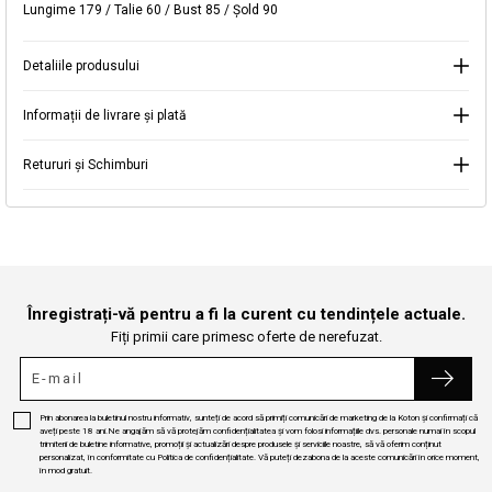
Lungime 179 / Talie 60 / Bust 85 / Şold 90
Selectați Judet
Mergi la coș
Închide
Detaliile produsului
Continuă cumpărăturile
Căutare
Informații de livrare și plată
Retururi și Schimburi
Înregistrați-vă pentru a fi la curent cu tendințele actuale.
Fiți primii care primesc oferte de nerefuzat.
Prin abonarea la buletinul nostru informativ, sunteți de acord să primiți comunicări de marketing de la Koton și confirmați că
aveți peste 18 ani.Ne angajăm să vă protejăm confidențialitatea și vom folosi informațiile dvs. personale numai în scopul
trimiterii de buletine informative, promoții și actualizări despre produsele și serviciile noastre, să vă oferim conținut
personalizat, în conformitate cu Politica de confidențialitate. Vă puteți dezabona de la aceste comunicări în orice moment,
în mod gratuit.