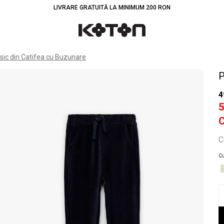
LIVRARE GRATUITĂ LA MINIMUM 200 RON
Înt
sic din Catifea cu Buzunare
P
4
C
Cu