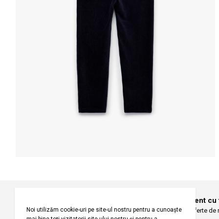
Informațiile despre starea s
Selecteaza țara
Selectează mări
Înregistrați-vă pentru a fi la curent cu
Fiți primii care primesc oferte de