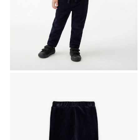
Selectează mărimea
Tabel de mărimi
Puteți ajunge la 