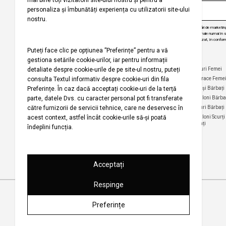
Prin abonarea la buletinul nostru informativ, sunteți de acord să primiți comunicări de marketi
angajăm să vă protejăm confidențialitatea și vom folosi informațiile dvs. personale numai în scop
actualizări despre produsele și serviciile noastre, să vă oferim conținut personalizat, în conform
dezabona de la aceste comunicări în orice moment, în mod gratuit.
Companie
Ajutor
Categorii Populare
Maiouri Femei
Rochii Femei
Despre noi
Întrebări frecvente
Hanorace Feme
Politica
Politica de Anulare și
Tricouri Femei
Cămași Bărbați
privind
Retur
Cămăși Femei
Pantaloni Bărba
utilizarea
Urmărirea comenzii
modulelor de
Pantaloni Femei
Tricouri Bărbați
fără înregistrare
tip cookie
Fuste Femei
Pantaloni Scurți
Politica de
Termeni și
Bărbați
confidențialitate
Pantaloni Scurți
condiții
Femei
pentru
Termeni şi condiții
campania
Harta site-ului
Bluze Femei
Regulament
Magazinele noastre
campanie
promoțională
Drepturi de autor 2001-2026 Koton.com