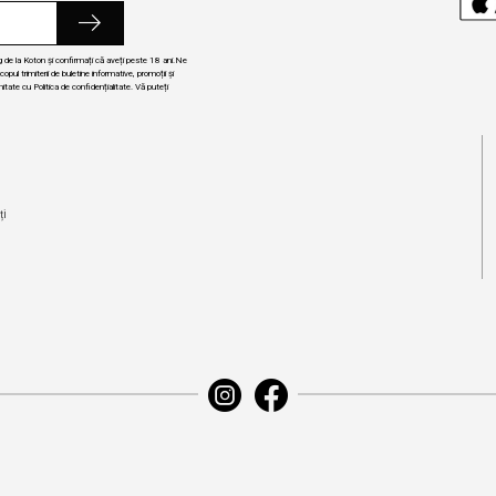
ng de la Koton și confirmați că aveți peste 18 ani.Ne
ul trimiterii de buletine informative, promoții și
itate cu Politica de confidențialitate. Vă puteți
i
ți