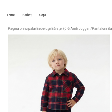
Femei
Bărbați
Copii
Pagina principala
/
Bebeluși
/
Băieței (0-5 Ani)
/
Joggeri
/
Pantaloni Ba