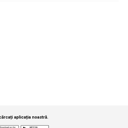
funcție de perioadă.
Căutare
e care îl cauți.
ărcați aplicația noastră.