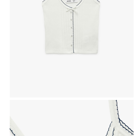
Selectează mărimea
Tabel de mărimi
Puteți ajunge la 
Informațiile despre starea s
Selecteaza țara