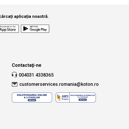
ărcați aplicația noastră.
Contactaţi-ne
004031 4338365
customerservices.romania@koton.ro