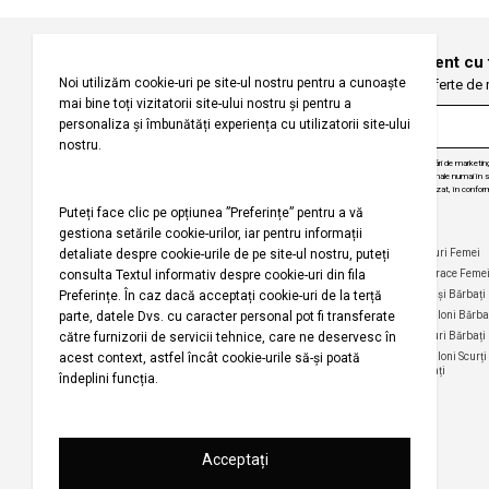
Înregistrați-vă pentru a fi la curent cu
Fiți primii care primesc oferte de
Prin abonarea la buletinul nostru informativ, sunteți de acord să primiți comunicări de marketi
angajăm să vă protejăm confidențialitatea și vom folosi informațiile dvs. personale numai în scop
actualizări despre produsele și serviciile noastre, să vă oferim conținut personalizat, în conform
dezabona de la aceste comunicări în orice moment, în mod gratuit.
Companie
Ajutor
Categorii Populare
Maiouri Femei
Rochii Femei
Despre noi
Întrebări frecvente
Hanorace Feme
Politica
Politica de Anulare și
Tricouri Femei
Cămași Bărbați
privind
Retur
Cămăși Femei
Pantaloni Bărba
utilizarea
Urmărirea comenzii
modulelor de
Pantaloni Femei
Tricouri Bărbați
fără înregistrare
tip cookie
Fuste Femei
Pantaloni Scurți
Politica de
Termeni și
Bărbați
confidențialitate
Pantaloni Scurți
condiții
Femei
pentru
Termeni şi condiții
campania
Harta site-ului
Bluze Femei
Regulament
Magazinele noastre
campanie
promoțională