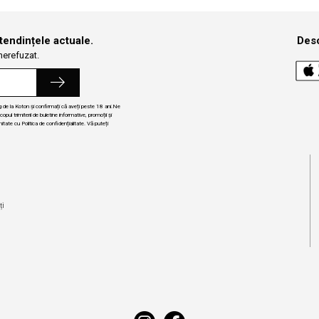
 tendințele actuale.
Desc
 nerefuzat.
ng de la Koton și confirmați că aveți peste 18 ani.Ne
ul trimiterii de buletine informative, promoții și
itate cu Politica de confidențialitate. Vă puteți
i
ți