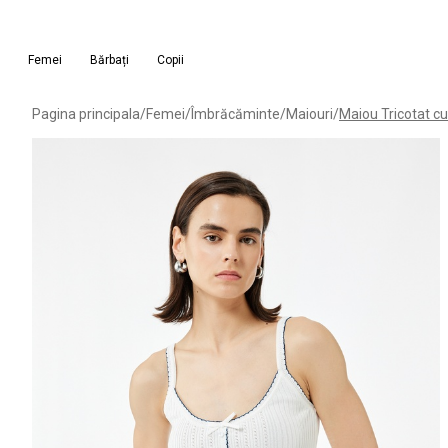
Femei
Bărbați
Copii
Pagina principala
/
Femei
/
Îmbrăcăminte
/
Maiouri
/
Maiou Tricotat cu