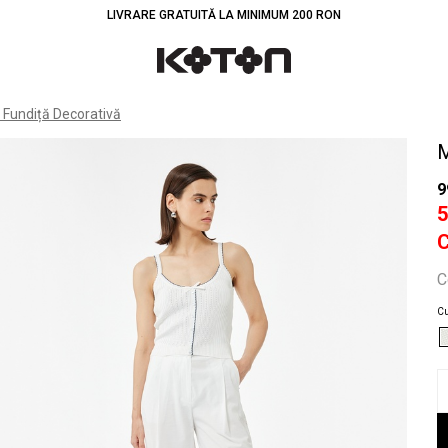
LIVRARE GRATUITĂ LA MINIMUM 200 RON
Înt
 Fundiță Decorativă
M
9
C
Cu