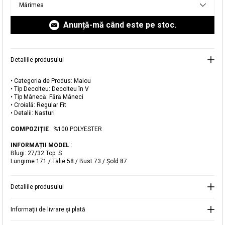
Mărimea
livrare aici.
Anunță-mă când este pe stoc.
Detaliile produsului
• Categoria de Produs: Maiou
Adăugat în coș
• Tip Decolteu: Decolteu în V
• Tip Mânecă: Fără Mâneci
Magazinele noastre
• Croială: Regular Fit
• Detalii: Nasturi
Maiou Tricotat cu Decolteu în V
Puteți ajunge la magazinul KOTON pe care îl căutați
COMPOZIȚIE
: %100 POLYESTER
selectând informațiile despre țară și oraș.
Alertă de stoc
INFORMAȚII MODEL
:
Blugi: 27/32 Top: S
Lungime 171 / Talie 58 / Bust 73 / Şold 87
Selecteaza țara
Când produsul revine în stoc, vă
vom trimite o notificare la adresa
129,99 RON
dvs. de e-mail
.
Detaliile produsului
Selectați Judet
Mergi la coș
Închide
Informații de livrare și plată