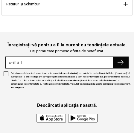
Retururi și Schimburi
Continuă cumpărăturile
Căutare
Înregistrați-vă pentru a fi la curent cu tendințele actuale.
Fiți primii care primesc oferte de nerefuzat.
Prin abonarea la buletinul nostru informativ, sunteți de acord să primiți comunicări de marketing de la Koton și confirmați că
aveți peste 18 ani.Ne angajăm să vă protejăm confidențialitatea și vom folosi informațiile dvs. personale numai în scopul
trimiterii de buletine informative, promoții și actualizări despre produsele și serviciile noastre, să vă oferim conținut
personalizat, în conformitate cu Politica de confidențialitate. Vă puteți dezabona de la aceste comunicări în orice moment,
în mod gratuit.
Descărcați aplicația noastră.