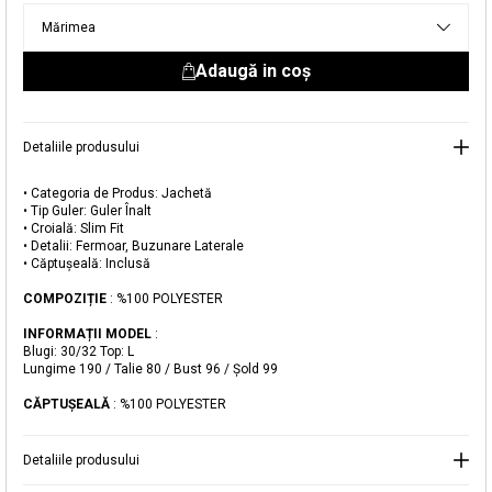
livrare aici.
Mărimea
Adaugă in coş
Detaliile produsului
• Categoria de Produs: Jachetă
• Tip Guler: Guler Înalt
Adăugat în coș
• Croială: Slim Fit
• Detalii: Fermoar, Buzunare Laterale
Magazinele noastre
• Căptușeală: Inclusă
Jachetă Puffer cu Guler Înalt
Puteți ajunge la magazinul KOTON pe care îl căutați
COMPOZIȚIE
: %100 POLYESTER
selectând informațiile despre țară și oraș.
INFORMAȚII MODEL
:
Alertă de stoc
Blugi: 30/32 Top: L
Lungime 190 / Talie 80 / Bust 96 / Şold 99
Selecteaza țara
Când produsul revine în stoc, vă
CĂPTUŞEALĂ
: %100 POLYESTER
vom trimite o notificare la adresa
149,99 RON
dvs. de e-mail
.
Detaliile produsului
Selectați Judet
Mergi la coș
Închide