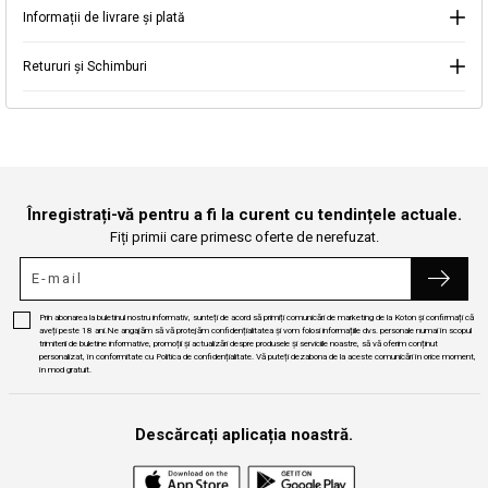
Informații de livrare și plată
Continuă cumpărăturile
Căutare
Retururi și Schimburi
Înregistrați-vă pentru a fi la curent cu tendințele actuale.
Fiți primii care primesc oferte de nerefuzat.
Prin abonarea la buletinul nostru informativ, sunteți de acord să primiți comunicări de marketing de la Koton și confirmați că
aveți peste 18 ani.Ne angajăm să vă protejăm confidențialitatea și vom folosi informațiile dvs. personale numai în scopul
trimiterii de buletine informative, promoții și actualizări despre produsele și serviciile noastre, să vă oferim conținut
personalizat, în conformitate cu Politica de confidențialitate. Vă puteți dezabona de la aceste comunicări în orice moment,
în mod gratuit.
Descărcați aplicația noastră.