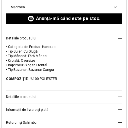
livrare aici.
Mărimea
Anunță-mă când este pe stoc.
Detaliile produsului
Adăugat în coș
• Categoria de Produs: Hanorac
• Tip Guler: Cu Glugă
Magazinele noastre
• Tip Mânecă: Fără Mâneci
• Croială: Oversize
Hanorac Oversize Fără Mâneci
Puteți ajunge la magazinul KOTON pe care îl căutați
• Imprimeu: Slogan Frontal
• Tip Buzunar: Buzunar Cangur
selectând informațiile despre țară și oraș.
Alertă de stoc
COMPOZIȚIE
: %100 POLIESTER
Selecteaza țara
Când produsul revine în stoc, vă
vom trimite o notificare la adresa
59,99 RON
Detaliile produsului
dvs. de e-mail
.
Selectați Judet
Informații de livrare și plată
Mergi la coș
Închide
Retururi și Schimburi