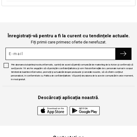
Continuă cumpărăturile
Căutare
Înregistrați-vă pentru a fi la curent cu tendințele actuale.
Fiți primii care primesc oferte de nerefuzat.
Prin abonarea la buletinul nostru informativ, sunteți de acord să primiți comunicări de marketing de la Koton și confirmați că
aveți peste 18 ani.Ne angajăm să vă protejăm confidențialitatea și vom folosi informațiile dvs. personale numai în scopul
trimiterii de buletine informative, promoții și actualizări despre produsele și serviciile noastre, să vă oferim conținut
personalizat, în conformitate cu Politica de confidențialitate. Vă puteți dezabona de la aceste comunicări în orice moment,
în mod gratuit.
Descărcați aplicația noastră.