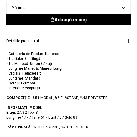
livrare aici.
Mărimea
Adaugă in coş
Detaliile produsului
• Categoria de Produs: Hanorac
• Tip Guler: Cu Glugă
• Tip Mânecă: Umeri Căzuți
Adăugat în coș
• Lungime Mânecă: Mâneci Lungi
• Croială: Relaxed Fit
Magazinele noastre
• Lungime: Standard
• Detalii: Fermoar
• Interior: Necăptușit
Hanorac cu Glugă din Amestec de Modal
Puteți ajunge la magazinul KOTON pe care îl căutați
selectând informațiile despre țară și oraș.
COMPOZIȚIE
: %51 MODAL, %6 ELASTANE, %43 POLYESTER
Alertă de stoc
INFORMAȚII MODEL
:
Blugi: 27/32 Top: S
Selecteaza țara
Când produsul revine în stoc, vă
Lungime 177 / Talie 61 / Bust 78 / Şold 88
vom trimite o notificare la adresa
279,99 RON
dvs. de e-mail
.
CĂPTUŞEALĂ
: %10 ELASTANE, %90 POLYESTER