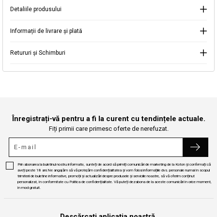
Selectați Judet
Mergi la coș
Închide
Detaliile produsului
Informații de livrare și plată
Continuă cumpărăturile
Căutare
Retururi și Schimburi
Înregistrați-vă pentru a fi la curent cu tendințele actuale.
Fiți primii care primesc oferte de nerefuzat.
Prin abonarea la buletinul nostru informativ, sunteți de acord să primiți comunicări de marketing de la Koton și confirmați că
aveți peste 18 ani.Ne angajăm să vă protejăm confidențialitatea și vom folosi informațiile dvs. personale numai în scopul
trimiterii de buletine informative, promoții și actualizări despre produsele și serviciile noastre, să vă oferim conținut
personalizat, în conformitate cu Politica de confidențialitate. Vă puteți dezabona de la aceste comunicări în orice moment,
în mod gratuit.
Descărcați aplicația noastră.